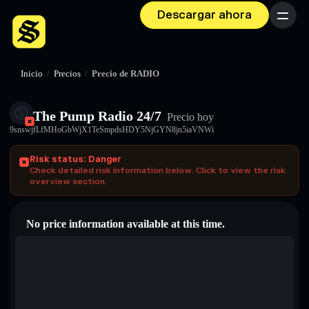
Descargar ahora
Menú
Inicio
/
Precios
/
Precio de RADIO
The Pump Radio 24/7
Precio hoy
9snswjfLfMHoGbWjX1TeSmpdsHDY5NjGYN8jn5iaVNWi
Risk status: Danger
Check detailed risk information below. Click to view the risk
overview section.
No price information available at this time.