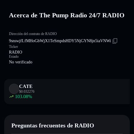
Acerca de The Pump Radio 24/7 RADIO
Dirección del contrato de RADIO
9snswjfLfMHoGbWjX1TeSmpdsHDY5NjGYN8jn5iaVNWi
Ticker
RADIO
Estado
No verificado
CATE
$
0.032276
103.08
%
Preguntas frecuentes de RADIO