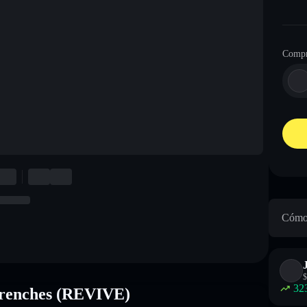
Compr
Cómo 
$
32
 trenches (REVIVE)