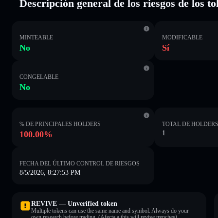
Descripción general de los riesgos de los to
MINTEABLE
MODIFICABLE
No
Sí
CONGELABLE
No
% DE PRINCIPALES HOLDERS
TOTAL DE HOLDER
100.00%
1
FECHA DEL ÚLTIMO CONTROL DE RIESGOS
8/5/2026, 8:27:53 PM
REVIVE — Unverified token
Multiple tokens can use the same name and symbol. Always do your
own research before trading. (Afecta a this will revive trenches).