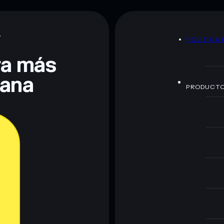
A
POLÍTICA 
te fines educativos y no constituye asesoramiento
nados por rugcheck.xyz.
era más
lana
PRODUCT