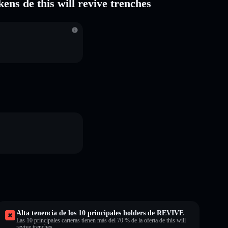
kens de this will revive trenches
S
Alta tenencia de los 10 principales holders de REVIVE
Las 10 principales carteras tienen más del 70 % de la oferta de this will
revive trenches.