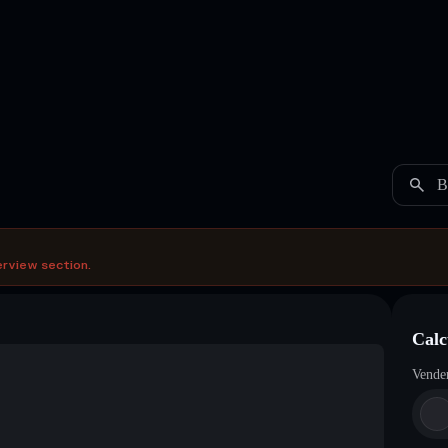
B
erview section.
Calc
Vende