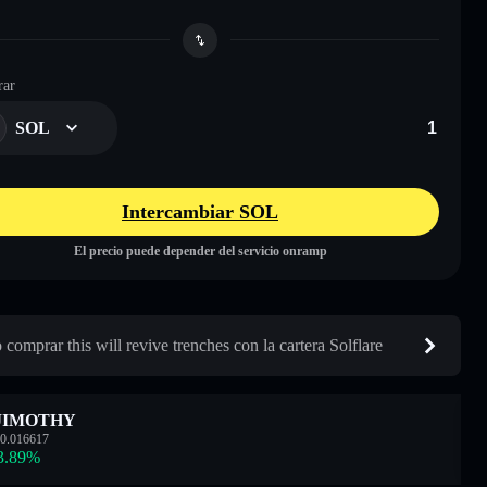
ar
SOL
Intercambiar SOL
El precio puede depender del servicio onramp
comprar this will revive trenches con la cartera Solflare
JIMOTHY
0.016617
3.89
%