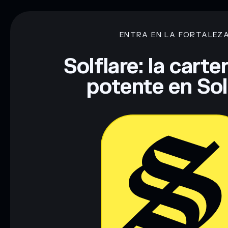
trenches
liquidez limitada
80 % de concentración
this will revive trenches
ENTRA EN LA FORTALEZ
Descargo de responsabilidad: Esta información tiene únicamen
financiero. Investiga siempre por tu cuenta. Datos proporcio
Solflare: la cart
potente en So