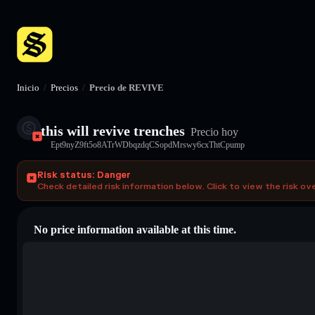
Inicio
/
Precios
/
Precio de REVIVE
this will revive trenches
Precio hoy
Ept9nyZ9ft5o8ATrWDbqzdqCSopdMrswy6cxThtCpump
Risk status: Danger
Check detailed risk information below. Click to view the risk ov
No price information available at this time.