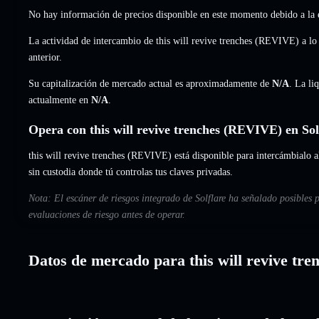
No hay información de precios disponible en este momento debido a la e
La actividad de intercambio de this will revive trenches (REVIVE) a lo 
anterior.
Su capitalización de mercado actual es aproximadamente de
N/A
. La li
actualmente en
N/A
.
Opera con this will revive trenches (REVIVE) en Sol
this will revive trenches (REVIVE) está disponible para intercámbialo al
sin custodia donde tú controlas tus claves privadas.
Nota: El escáner de riesgos integrado de Solflare ha señalado posibles p
evaluaciones de riesgo antes de operar.
Datos de mercado para this will revive tre