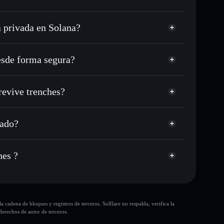
a privada en Solana?
USDC o miles de otros tokens de Solana con
sponible
n tu precio objetivo para REVIVE
esde forma segura?
lo largo del tiempo
cartera sin custodia
Solflare
 públicamente las carteras usando el agregador de
this will revive trenches
 revive trenches?
agregador de
cio, volumen, capitalización de mercado y liquidez de
ve trenches
p
cado?
a sin custodia donde tú controla tus claves privadas
REVIVE
cartera
hes ?
10 principales
cadena de bloques y registros de terceros. Solflare no respalda, verifica la
sola
erechos de autor de terceros.
this will revive