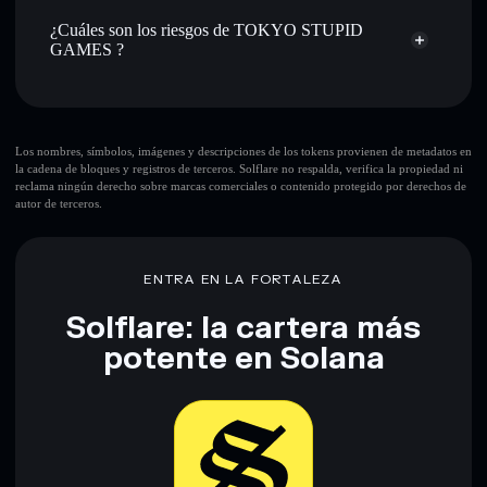
Holdear de forma segura
: almacenar TSG en una cartera
TSG
cartera Solflare
¿Cuáles son los riesgos de TOKYO STUPID
sin custodia donde tú controla tus claves privadas
GAMES ?
Principales riesgos para TOKYO STUPID GAMES:
Los nombres, símbolos, imágenes y descripciones de los tokens provienen de metadatos en
la cadena de bloques y registros de terceros. Solflare no respalda, verifica la propiedad ni
reclama ningún derecho sobre marcas comerciales o contenido protegido por derechos de
autor de terceros.
Descargo de responsabilidad: Esta información tiene
únicamente fines educativos y no constituye asesoramiento
financiero. Investiga siempre por tu cuenta. Datos
proporcionados por rugcheck.xyz.
ENTRA EN LA FORTALEZA
Solflare: la cartera más
potente en Solana