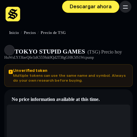
Descargar ahora
Menú
Inicio
/
Precios
/
Precio de TSG
TOKYO STUPID GAMES
(TSG)
Precio hoy
HuWxLYJ3favQ6e3zK5559zk9Qd2T38gGHK5fS1Wcpump
Unverified token
Multiple tokens can use the same name and symbol. Always
do your own research before buying.
No price information available at this time.