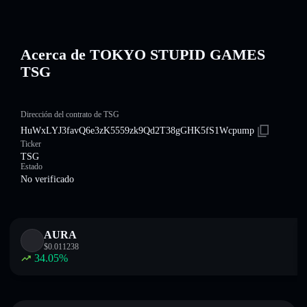
Acerca de TOKYO STUPID GAMES
TSG
Dirección del contrato de TSG
HuWxLYJ3favQ6e3zK5559zk9Qd2T38gGHK5fS1Wcpump
Ticker
TSG
Estado
No verificado
AURA
$
0.011238
34.05
%