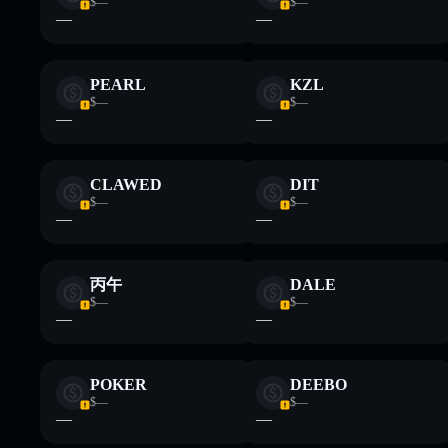
$—
$—
—
—
PEARL
KZL
$—
$—
—
—
CLAWED
DIT
$—
$—
—
—
丙午
DALE
$—
$—
—
—
POKER
DEEBO
$—
$—
—
—