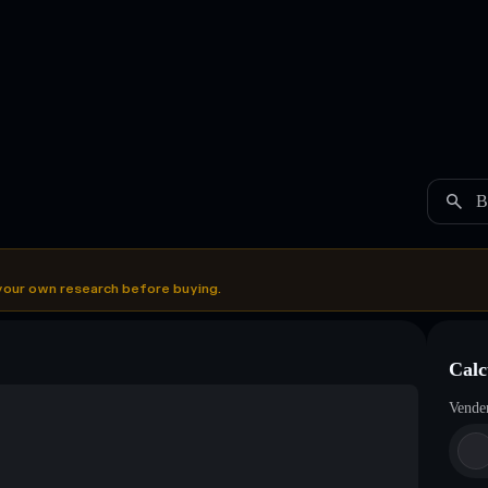
B
your own research before buying.
Calc
Vende