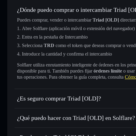
¿Dónde puedo comprar o intercambiar Triad [
Puedes comprar, vender o intercambiar
Triad [OLD]
directam
Abre Solflare (aplicación móvil o extensión del navegador)
Entra en la pestaña de Intercambio
Selecciona
TRD
como el token que deseas comprar o vend
Introduce la cantidad y confirma el intercambio
Solflare utiliza enrutamiento inteligente de órdenes en los pr
disponible para ti. También puedes fijar
órdenes límite
o usar
tus operaciones. Para obtener la guía completa, consulta
Cómo
¿Es seguro comprar Triad [OLD]?
Triad [OLD]
no está verificado
¿Qué puedo hacer con Triad [OLD] en Solflare?
Triad [OLD]
cartera de Solflare