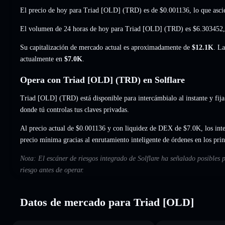
El precio de hoy para Triad [OLD] (TRD) es de
$0.001136
, lo que asc
El volumen de 24 horas de hoy para Triad [OLD] (TRD) es
$6.303452
Su capitalización de mercado actual es aproximadamente de
$12.1K
. La
actualmente en
$7.0K
.
Opera con Triad [OLD] (TRD) en Solflare
Triad [OLD] (TRD) está disponible para intercámbialo al instante y fija
donde tú controlas tus claves privadas.
Al precio actual de $0.001136 y con liquidez de DEX de $7.0K, los int
precio mínima gracias al enrutamiento inteligente de órdenes en los pr
Nota: El escáner de riesgos integrado de Solflare ha señalado posibles
riesgo antes de operar.
Datos de mercado para Triad [OLD]