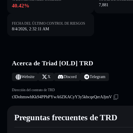
40.42%
7,881
FECHA DEL ÚLTIMO CONTROL DE RIESGOS
8/4/2026, 2:32:11 AM
Acerca de Triad [OLD] TRD
Website
X
Discord
Telegram
Dirección del contrato de TRD
t3DohmswhKk94PPbPYwA6ZKACyY3y5kbcqeQerAJjmV
Preguntas frecuentes de TRD