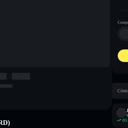
Compr
Cómo 
$
80
TRD)