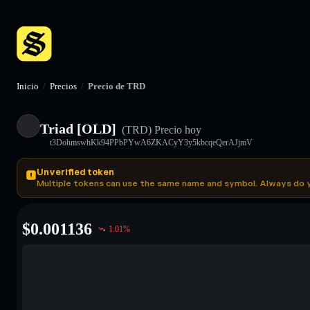
Inicio
/
Precios
/
Precio de TRD
Triad [OLD]
(TRD)
Precio hoy
t3DohmswhKk94PPbPYwA6ZKACyY3y5kbcqeQerAJjmV
Unverified token
Multiple tokens can use the same name and symbol. Always do 
$
0.001136
1.01
%