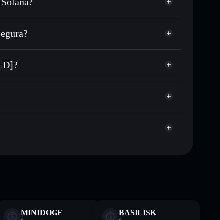
 Solana?
 o miles de otros tokens de Solana con enrutamiento
 tu precio objetivo para TRD
segura?
argo del tiempo
cartera sin custodia
Solflare
blicamente las carteras usando el agregador de privacidad
Triad [OLD]
OLD]?
agregador de privacidad
cio, volumen, capitalización de mercado y liquidez de
mV
in custodia donde tú controla tus claves privadas
TRD
cartera Solflare
te fines educativos y no constituye asesoramiento
MINIDOGE
BASILISK
nados por rugcheck.xyz.