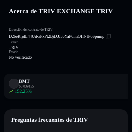
Acerca de TRIV EXCHANGE TRIV
Dirección del contrato de TRIV
D2beRfjdL44UiRsPxPt2BjD3J5bYaP6imQHNfPoSpump
Ticker
TRIV
Estado
No verificado
BMT
$
0.039155
152.25
%
Preguntas frecuentes de TRIV