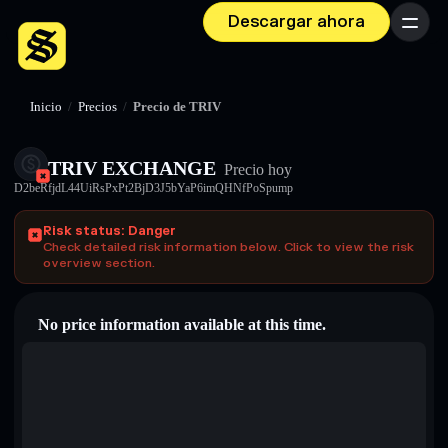
Descargar ahora
Menú
Inicio
/
Precios
/
Precio de TRIV
TRIV EXCHANGE
Precio hoy
D2beRfjdL44UiRsPxPt2BjD3J5bYaP6imQHNfPoSpump
Risk status: Danger
Check detailed risk information below. Click to view the risk
overview section.
No price information available at this time.