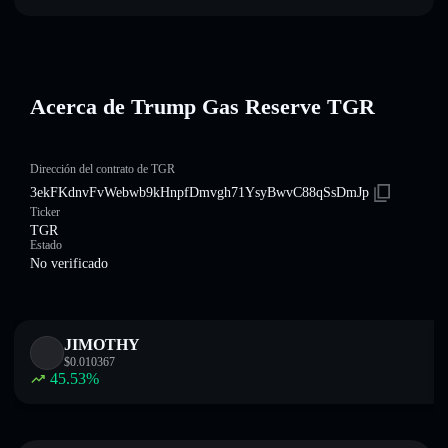
Acerca de Trump Gas Reserve TGR
Dirección del contrato de TGR
3ekFKdnvFvWebwb9kHnpfDmvgh71YsyBwvC88qSsDmJp
Ticker
TGR
Estado
No verificado
JIMOTHY
$
0.010367
45.53
%