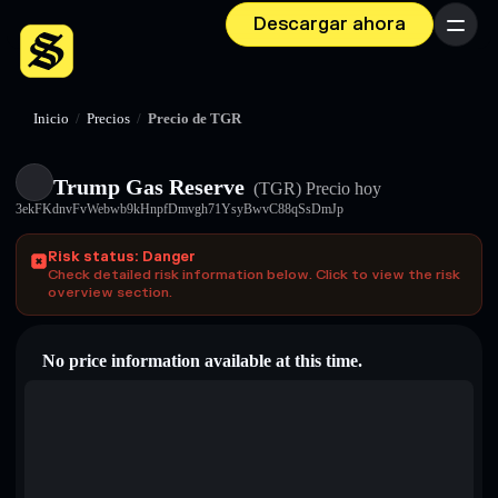
Descargar ahora
Menú
Inicio
/
Precios
/
Precio de TGR
Trump Gas Reserve
(TGR)
Precio hoy
3ekFKdnvFvWebwb9kHnpfDmvgh71YsyBwvC88qSsDmJp
Risk status: Danger
Check detailed risk information below. Click to view the risk
overview section.
No price information available at this time.