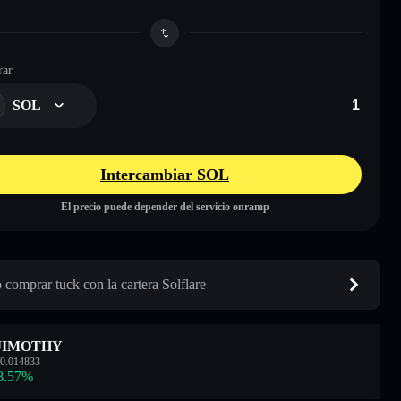
ar
SOL
Intercambiar SOL
El precio puede depender del servicio onramp
comprar tuck con la cartera Solflare
JIMOTHY
0.014833
8.57
%