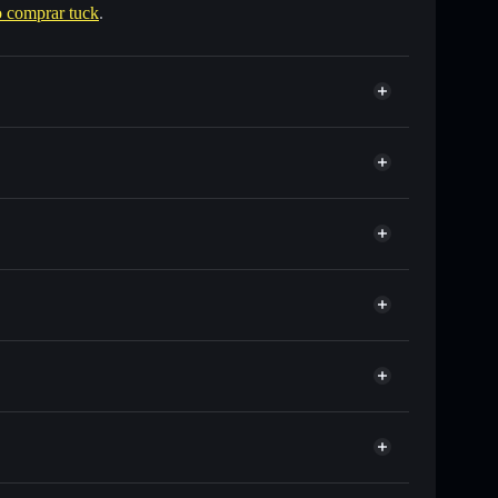
 comprar tuck
.
C o miles de otros tokens de Solana con enrutamiento
 tu precio objetivo para TUCK
 largo del tiempo
in custodia
Solflare
úblicamente las carteras usando el agregador de
tuck
agregador de privacidad
cio, volumen, capitalización de mercado y liquidez de
ump
sin custodia donde tú controla tus claves privadas
TUCK
cartera Solflare