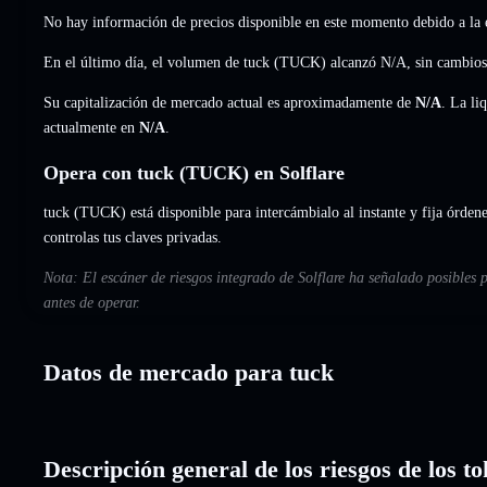
No hay información de precios disponible en este momento debido a la e
En el último día, el volumen de tuck (TUCK) alcanzó
N/A
,
sin cambios
Su capitalización de mercado actual es aproximadamente de
N/A
. La li
actualmente en
N/A
.
Opera con tuck (TUCK) en Solflare
tuck (TUCK) está disponible para intercámbialo al instante y fija órdene
controlas tus claves privadas.
Nota: El escáner de riesgos integrado de Solflare ha señalado posibles 
antes de operar.
Datos de mercado para tuck
Descripción general de los riesgos de los t