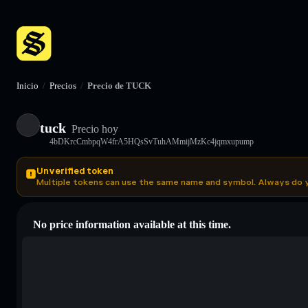
Inicio
/
Precios
/
Precio de TUCK
tuck
Precio hoy
4bDKrcCmbpqW4frA5HQsSvTuhAMmijMzKc4jqmxupump
Unverified token
Multiple tokens can use the same name and symbol. Always do 
No price information available at this time.