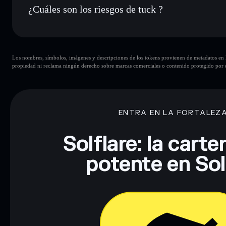
¿Cuáles son los riesgos de tuck ?
Principales riesgos para tuck:
Los nombres, símbolos, imágenes y descripciones de los tokens provienen de metadatos en la 
liquidez limitada
propiedad ni reclama ningún derecho sobre marcas comerciales o contenido protegido por d
Descargo de responsabilidad: Esta información tiene únicamen
financiero. Investiga siempre por tu cuenta. Datos proporcio
ENTRA EN LA FORTALEZ
Solflare: la cart
potente en So