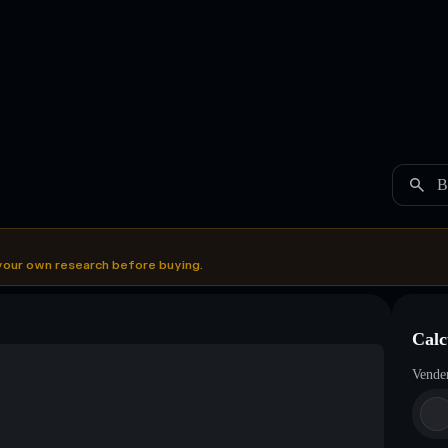
B
your own research before buying.
Calc
Vende