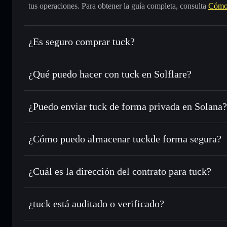
tus operaciones. Para obtener la guía completa, consulta
Cómo
¿Es seguro comprar tuck?
tuck
no está verificado
¿Qué puedo hacer con tuck en Solflare?
tuck
cartera de Solflare
¿Puedo enviar tuck de forma privada en Solana?
Intercambiar al instante
: operar con TUCK para SOL, USD
de órdenes inteligente para el mejor precio disponible
agregador de privacidad
Establecer órdenes límite
: automatizar las operaciones en
¿Cómo puedo almacenar tuckde forma segura?
Utilizar DCA
: promedio de coste en dólares en TUCK a lo
tuck
cartera s
Enviar de forma privada
: transferir TUCK sin vincular p
Solflare
privacidad integrado de Solflare
¿Cuál es la dirección del contrato para tuck?
Hacer un seguimiento en tiempo real
: monitorizar el pre
tuck
TUCK
4bDKrcCmbpqW4frA5HQsSvTuhAMmijMzKc4jqmxup
¿tuck está auditado o verificado?
Holdear de forma segura
: almacenar TUCK en una cartera 
tuck
no está verificado actualmente