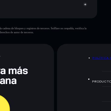
tuck
cadena de bloques y registros de terceros. Solflare no respalda, verifica la
erechos de autor de terceros.
te fines educativos y no constituye asesoramiento
nados por rugcheck.xyz.
A
POLÍTICA 
era más
lana
PRODUCT