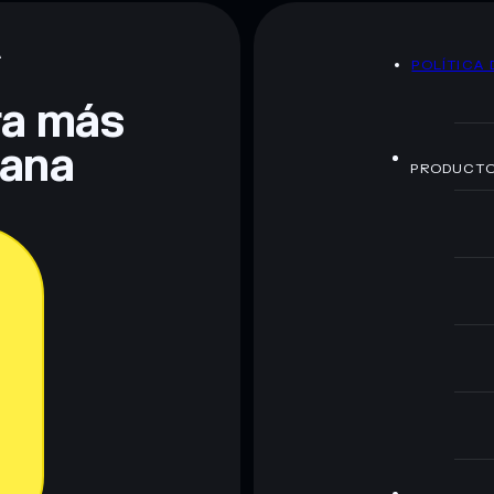
A
POLÍTICA 
te fines educativos y no constituye asesoramiento
nados por rugcheck.xyz.
era más
lana
PRODUCT