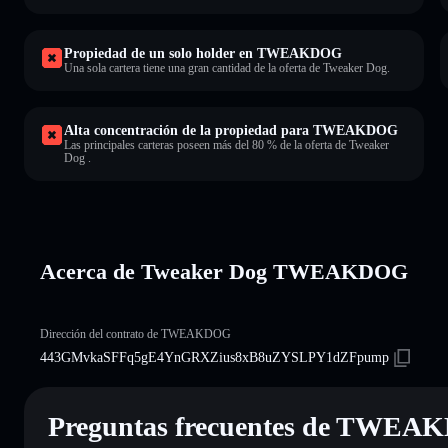
Propiedad de un solo holder en TWEAKDOG
Una sola cartera tiene una gran cantidad de la oferta de Tweaker Dog.
Alta concentración de la propiedad para TWEAKDOG
Las principales carteras poseen más del 80 % de la oferta de Tweaker
Dog .
Acerca de Tweaker Dog TWEAKDOG
Dirección del contrato de TWEAKDOG
443GMvkaSFFq5gE4YnGRXZius8xB8uZYSLPY1dZFpump
Preguntas frecuentes de TWE