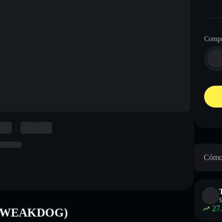
Compr
Cómo 
$
27
g (TWEAKDOG)