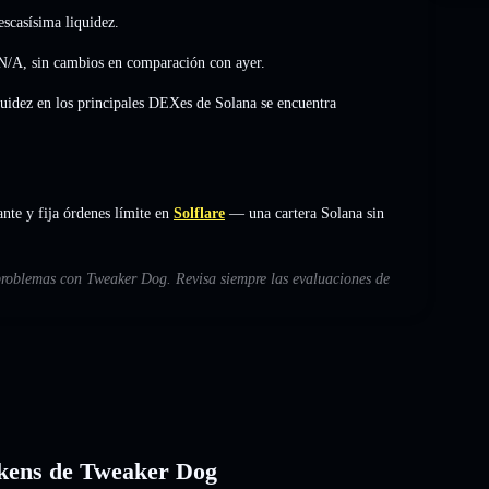
scasísima liquidez.
N/A
,
sin cambios
en comparación con ayer.
quidez en los principales DEXes de Solana se encuentra
e y fija órdenes límite en
Solflare
— una cartera Solana sin
 problemas con Tweaker Dog. Revisa siempre las evaluaciones de
tokens de Tweaker Dog