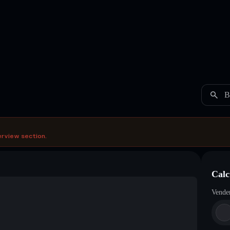
B
erview section.
Calc
Vende