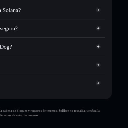
n Solana?
L, USDC o miles de otros tokens de Solana con
sponible
en tu precio objetivo para TWEAKDOG
segura?
G a lo largo del tiempo
cartera sin custodia
Solflare
lar públicamente las carteras usando el agregador de
Tweaker Dog
r Dog?
agregador de privacidad
cio, volumen, capitalización de mercado y liquidez de
g
pump
rtera sin custodia donde tú controla tus claves
TWEAKDOG
cartera
10 principales
cadena de bloques y registros de terceros. Solflare no respalda, verifica la
sola cartera
erechos de autor de terceros.
Tweaker Dog
liquidez limitada
80 % de concentración
Tweaker Dog