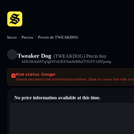
Inicio
/
Precios
/
Precio de TWEAKDOG
Tweaker Dog
(TWEAKDOG)
Precio hoy
443GMvkaSFFq5gE4YnGRXZius8xB8uZYSLPY1dZFpump
Risk status: Danger
Check detailed risk information below. Click to view the risk ov
No price information available at this time.