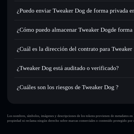
Tweaker Dog
cartera de Solflare
¿Puedo enviar Tweaker Dog de forma privada e
Intercambiar al instante
: operar con TWEAKDOG para SO
enrutamiento de órdenes inteligente para el mejor precio di
agregador de privacidad
Establecer órdenes límite
: automatizar las operaciones 
¿Cómo puedo almacenar Tweaker Dogde forma 
Utilizar DCA
: promedio de coste en dólares en TWEAKDO
Tweaker Dog
Enviar de forma privada
: transferir TWEAKDOG sin vincu
Solflare
privacidad integrado de Solflare
¿Cuál es la dirección del contrato para Tweake
Hacer un seguimiento en tiempo real
: monitorizar el pre
Tweaker Do
TWEAKDOG
443GMvkaSFFq5gE4YnGRXZius8xB8uZYSLPY1dZF
¿Tweaker Dog está auditado o verificado?
Holdear de forma segura
: almacenar TWEAKDOG en una ca
privadas
Solflare
Tweaker Dog
no está verificado actualmente
¿Cuáles son los riesgos de Tweaker Dog ?
Principales riesgos para Tweaker Dog:
Los nombres, símbolos, imágenes y descripciones de los tokens provienen de metadatos en la 
carteras
Tweaker Dog
propiedad ni reclama ningún derecho sobre marcas comerciales o contenido protegido por d
Tweaker Dog