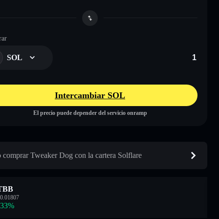
ar
SOL
Intercambiar SOL
El precio puede depender del servicio onramp
comprar Tweaker Dog con la cartera Solflare
TBB
0.01807
.33
%