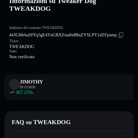
Informazioni su Tweaker Dog
TWEAKDOG
Indirizzo del contratto TWEAKDOG
443GMvkaSFFq5gE4YnGRXZius8xB8uZYSLPY1dZFpump
Ticker
TWEAKDOG
Stato
Non verificato
JIMOTHY
$
0.016606
307.25
%
FAQ su TWEAKDOG