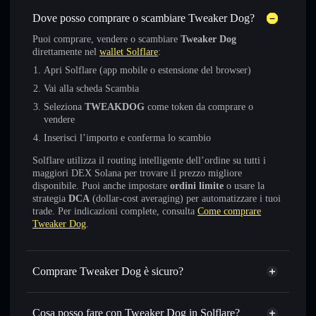
Dove posso comprare o scambiare Tweaker Dog?
Puoi comprare, vendere o scambiare
Tweaker Dog
direttamente nel
wallet Solflare
:
Apri Solflare (app mobile o estensione del browser)
Vai alla scheda Scambia
Seleziona
TWEAKDOG
come token da comprare o
vendere
Inserisci l’importo e conferma lo scambio
Solflare utilizza il routing intelligente dell’ordine su tutti i
maggiori DEX Solana per trovare il prezzo migliore
disponibile. Puoi anche impostare
ordini limite
o usare la
strategia
DCA
(dollar-cost averaging) per automatizzare i tuoi
trade. Per indicazioni complete, consulta
Come comprare
Tweaker Dog
.
Comprare Tweaker Dog è sicuro?
Tweaker Dog
non è verificato
Cosa posso fare con Tweaker Dog in Solflare?