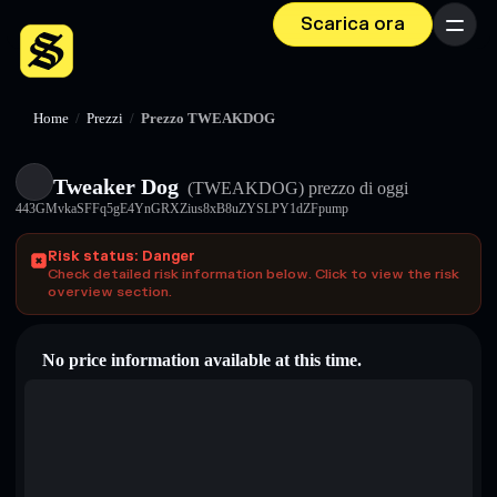
Scarica ora
Menu
Home
/
Prezzi
/
Prezzo TWEAKDOG
Tweaker Dog
(TWEAKDOG)
prezzo di oggi
443GMvkaSFFq5gE4YnGRXZius8xB8uZYSLPY1dZFpump
Risk status: Danger
Check detailed risk information below. Click to view the risk
overview section.
No price information available at this time.