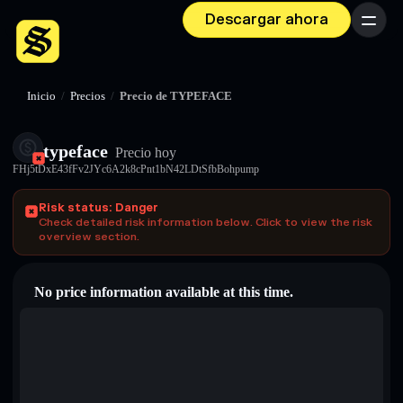
Descargar ahora
Menú
Inicio
/
Precios
/
Precio de TYPEFACE
typeface
Precio hoy
FHj5tDxE43fFv2JYc6A2k8cPnt1bN42LDtSfbBohpump
Risk status: Danger
Check detailed risk information below. Click to view the risk
overview section.
No price information available at this time.