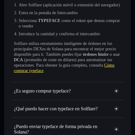
Abre Solflare (aplicación móvil o extensión del navegador)
Entra en la pestaña de Intercambio
Selecciona
TYPEFACE
como el token que deseas comprar
o vender
Introduce la cantidad y confirma el intercambio
Solflare utiliza enrutamiento inteligente de órdenes en los
principales DEXes de Solana para encontrar el mejor precio
disponible para ti. También puedes fijar
órdenes límite
o usar
DCA
(promedio de coste en dólares) para automatizar tus
operaciones. Para obtener la guía completa, consulta
Cómo
comprar typeface
.
¿Es seguro comprar typeface?
typeface
no está verificado
¿Qué puedo hacer con typeface en Solflare?
typeface
cartera de Solflare
Intercambiar al instante
: operar con TYPEFACE para
¿Puedo enviar typeface de forma privada en
SOL, USDC o miles de otros tokens de Solana con
Solana?