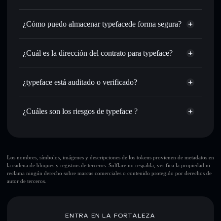
enrutamiento de órdenes inteligente para el mejor precio
agregador de privacidad
disponible
¿Cómo puedo almacenar typefacede forma segura?
Establecer órdenes límite
: automatizar las operaciones en
tu precio objetivo para TYPEFACE
typeface
Utilizar DCA
: promedio de coste en dólares en
cartera sin custodia
Solflare
¿Cuál es la dirección del contrato para typeface?
TYPEFACE a lo largo del tiempo
Enviar de forma privada
: transferir TYPEFACE sin
typeface
vincular públicamente las carteras usando el agregador de
FHj5tDxE43fFv2JYc6A2k8cPnt1bN42LDtSfbBohpump
Solflare
¿typeface está auditado o verificado?
agregador de privacidad
privacidad integrado de Solflare
typeface
typeface
no está verificado actualmente
Hacer un seguimiento en tiempo real
: monitorizar el
TYPEFACE
cartera Solflare
precio, volumen, capitalización de mercado y liquidez de
¿Cuáles son los riesgos de typeface ?
TYPEFACE
Holdear de forma segura
: almacenar TYPEFACE en una
Principales riesgos para typeface:
cartera sin custodia donde tú controla tus claves privadas
10 principales carteras
Los nombres, símbolos, imágenes y descripciones de los tokens provienen de metadatos en
la cadena de bloques y registros de terceros. Solflare no respalda, verifica la propiedad ni
typeface
reclama ningún derecho sobre marcas comerciales o contenido protegido por derechos de
sola cartera
autor de terceros.
typeface
typeface
liquidez limitada
80 % de concentración
typeface
ENTRA EN LA FORTALEZA