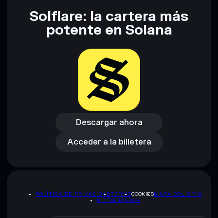
Solflare: la cartera más
Descargo de responsabilidad: Esta información tiene
potente en Solana
únicamente fines educativos y no constituye asesoramiento
financiero. Investiga siempre por tu cuenta. Datos
proporcionados por rugcheck.xyz.
Descargar ahora
Acceder a la billetera
Descargar ahora
Acceder a la billetera
POLÍTICA DE PRIVACIDAD
TERMS
COOKIES
MAPA DEL SITIO
KIT DE MARCA