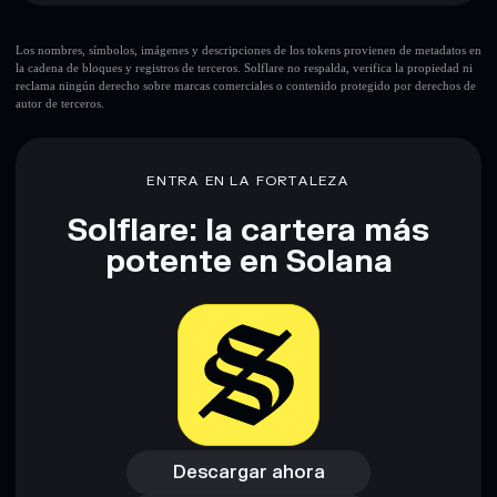
Los nombres, símbolos, imágenes y descripciones de los tokens provienen de metadatos en
la cadena de bloques y registros de terceros. Solflare no respalda, verifica la propiedad ni
reclama ningún derecho sobre marcas comerciales o contenido protegido por derechos de
autor de terceros.
Descargo de responsabilidad: Esta información tiene
únicamente fines educativos y no constituye asesoramiento
financiero. Investiga siempre por tu cuenta. Datos
proporcionados por rugcheck.xyz.
ENTRA EN LA FORTALEZA
Solflare: la cartera más
potente en Solana
Descargar ahora
Acceder a la billetera
Descargar ahora