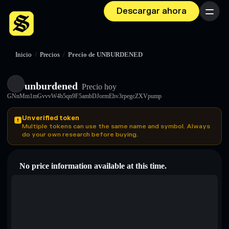
Descargar ahora
Menú
Inicio
/
Precios
/
Precio de UNBURDENED
unburdened
Precio hoy
GNnMm1mGvvvW4b5qn9F5ambDJormEhv3rpegcZXVpump
Unverified token
Multiple tokens can use the same name and symbol. Always
do your own research before buying.
No price information available at this time.