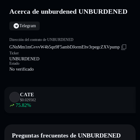
Acerca de unburdened UNBURDENED
Telegram
Dirección del contrato de UNBURDENED
GNnMm1mGvvvW4b5qn9F5ambDJormEhv3rpegcZXVpump
Ticker
UNBURDENED
Estado
No verificado
CATE
$
0.029502
75.82
%
Preguntas frecuentes de UNBURDENED