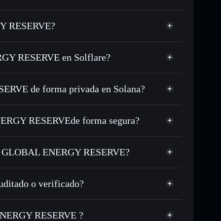
GY RESERVE?
cado
GY RESERVE en Solflare?
ra de Solflare
VE de forma privada en Solana?
C o miles de otros tokens de Solana con enrutamiento
 tu precio objetivo para UGER
ERGY RESERVEde forma segura?
 largo del tiempo
ERGY RESERVE
cartera sin custodia
úblicamente las carteras usando el agregador de
UNITED GLOBAL ENERGY
NITED GLOBAL ENERGY RESERVE?
cio, volumen, capitalización de mercado y liquidez de
LOBAL ENERGY RESERVE
Nv
tado o verificado?
sin custodia donde tú controla tus claves privadas
UGER
cartera Solflare
cado actualmente
L ENERGY RESERVE ?