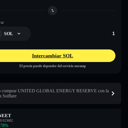
ar
SOL
Intercambiar SOL
El precio puede depender del servicio onramp
 comprar UNITED GLOBAL ENERGY RESERVE con la
a Solflare
NEET
0.023602
.78
%