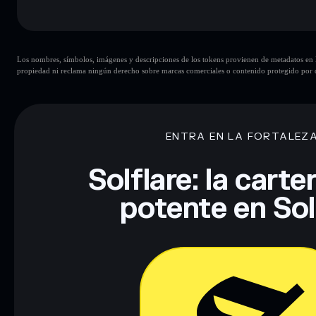
Principales riesgos para UNITED GLOBAL ENERGY 
Los nombres, símbolos, imágenes y descripciones de los tokens provienen de metadatos en la 
congelación
UNITED GLOBAL ENERGY RESER
propiedad ni reclama ningún derecho sobre marcas comerciales o contenido protegido por d
10 principales carteras
pocos h
UNITED GLOBAL ENERGY RESERVE
RESERVE
liquidez limitada
ENTRA EN LA FORTALEZ
80 % de concentración
UNITED GLOBAL ENER
UNITED GLOBA
Solflare: la cart
potente en So
Descargo de responsabilidad: Esta información tiene únicamen
financiero. Investiga siempre por tu cuenta. Datos proporcio