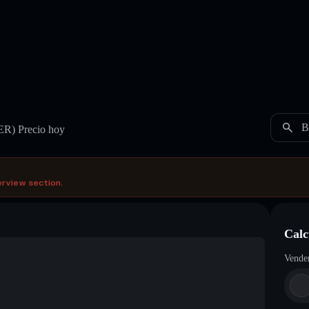
B
ER)
Precio hoy
erview section.
Calc
Vende