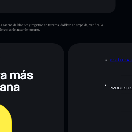
RESERVE:
autoridad de
cadena de bloques y registros de terceros. Solflare no respalda, verifica la
VE
erechos de autor de terceros.
UNITED GLOBAL ENERGY RESERVE
olders
UNITED GLOBAL ENERGY RESERVE
sola cartera
UNITED GLOBAL ENERGY
A
POLÍTICA 
GY RESERVE
L ENERGY RESERVE
modificables
era más
lana
PRODUCT
te fines educativos y no constituye asesoramiento
nados por rugcheck.xyz.