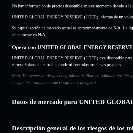
No hay información de precios disponible en este momento debido a la e
UNITED GLOBAL ENERGY RESERVE (UGER) informa de un volume
Su capitalización de mercado actual es aproximadamente de
N/A
. La li
actualmente en
N/A
.
Opera con UNITED GLOBAL ENERGY RESERVE (U
UNITED GLOBAL ENERGY RESERVE (UGER) está disponible para interc
cartera Solana sin custodia donde tú controlas tus claves privadas.
Nota: El escáner de riesgos integrado de Solflare ha señalado po
siempre las evaluaciones de riesgo antes de operar.
Datos de mercado para UNITED GLO
Descripción general de los riesgos de 