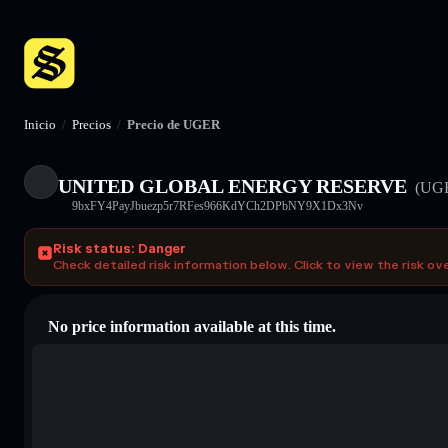
Inicio
/
Precios
/
Precio de UGER
UNITED GLOBAL ENERGY RESERVE
(UG
9bxFY4PayJbuezp5r7RFes966KdYCh2DPbNY9X1Dx3Nv
Risk status: Danger
Check detailed risk information below. Click to view the risk ov
No price information available at this time.