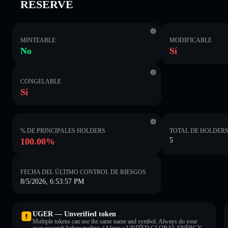
RESERVE
MINTEABLE
MODIFICABLE
No
Sí
CONGELABLE
Sí
% DE PRINCIPALES HOLDERS
TOTAL DE HOLDER
100.00%
5
FECHA DEL ÚLTIMO CONTROL DE RIESGOS
8/5/2026, 6:53:57 PM
UGER — Unverified token
Multiple tokens can use the same name and symbol. Always do your
own research before trading. (Afecta a UNITED GLOBAL ENERGY