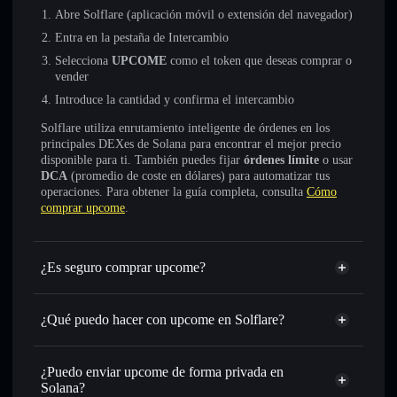
Abre Solflare (aplicación móvil o extensión del navegador)
Entra en la pestaña de Intercambio
Selecciona
UPCOME
como el token que deseas comprar o
vender
Introduce la cantidad y confirma el intercambio
Solflare utiliza enrutamiento inteligente de órdenes en los
principales DEXes de Solana para encontrar el mejor precio
disponible para ti. También puedes fijar
órdenes límite
o usar
DCA
(promedio de coste en dólares) para automatizar tus
operaciones. Para obtener la guía completa, consulta
Cómo
comprar upcome
.
¿Es seguro comprar upcome?
upcome
no está verificado
¿Qué puedo hacer con upcome en Solflare?
upcome
cartera de Solflare
Intercambiar al instante
: operar con UPCOME para SOL,
¿Puedo enviar upcome de forma privada en
USDC o miles de otros tokens de Solana con enrutamiento
Solana?