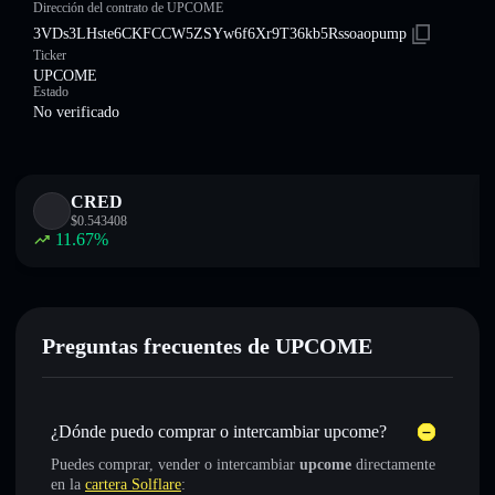
Dirección del contrato de UPCOME
3VDs3LHste6CKFCCW5ZSYw6f6Xr9T36kb5Rssoaopump
Ticker
UPCOME
Estado
No verificado
CRED
$
0.543408
11.67
%
Preguntas frecuentes de UPCOME
¿Dónde puedo comprar o intercambiar upcome?
Puedes comprar, vender o intercambiar
upcome
directamente
en la
cartera Solflare
: