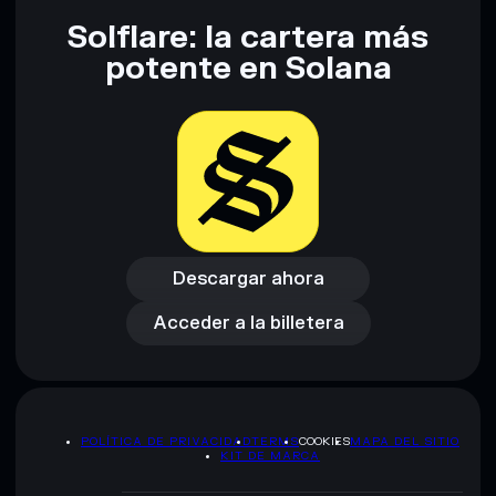
Solflare: la cartera más
Descargo de responsabilidad: Esta información tiene
potente en Solana
únicamente fines educativos y no constituye asesoramiento
financiero. Investiga siempre por tu cuenta. Datos
proporcionados por rugcheck.xyz.
Descargar ahora
Acceder a la billetera
Descargar ahora
Acceder a la billetera
POLÍTICA DE PRIVACIDAD
TERMS
COOKIES
MAPA DEL SITIO
KIT DE MARCA