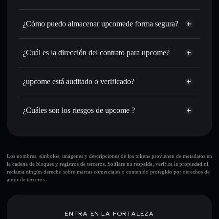
de órdenes inteligente para el mejor precio disponible
agregador de privacidad
Establecer órdenes límite
: automatizar las operaciones en
¿Cómo puedo almacenar upcomede forma segura?
tu precio objetivo para UPCOME
Utilizar DCA
: promedio de coste en dólares en UPCOME
upcome
a lo largo del tiempo
cartera sin custodia
Solflare
¿Cuál es la dirección del contrato para upcome?
Enviar de forma privada
: transferir UPCOME sin
vincular públicamente las carteras usando el agregador de
upcome
privacidad integrado de Solflare
3VDs3LHste6CKFCCW5ZSYw6f6Xr9T36kb5Rssoaopump
Solflare
¿upcome está auditado o verificado?
agregador de privacidad
Hacer un seguimiento en tiempo real
: monitorizar el
upcome
upcome
no está verificado actualmente
precio, volumen, capitalización de mercado y liquidez de
UPCOME
cartera Solflare
UPCOME
¿Cuáles son los riesgos de upcome ?
Holdear de forma segura
: almacenar UPCOME en una
cartera sin custodia donde tú controla tus claves privadas
Principales riesgos para upcome:
10 principales carteras
Los nombres, símbolos, imágenes y descripciones de los tokens provienen de metadatos en
la cadena de bloques y registros de terceros. Solflare no respalda, verifica la propiedad ni
upcome
reclama ningún derecho sobre marcas comerciales o contenido protegido por derechos de
sola cartera
autor de terceros.
upcome
upcome
liquidez limitada
80 % de concentración
upcome
ENTRA EN LA FORTALEZA