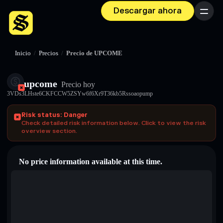
Descargar ahora
Menú
Inicio
/
Precios
/
Precio de UPCOME
upcome
Precio hoy
3VDs3LHste6CKFCCW5ZSYw6f6Xr9T36kb5Rssoaopump
Risk status: Danger
Check detailed risk information below. Click to view the risk
overview section.
No price information available at this time.