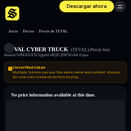
Descargar ahora
Menú
Inicio
/
Precios
/
Precio de TEVAL
VAL CYBER TRUCK
(TEVAL)
Precio hoy
8mzmuUWRKRZeXTb7ejjpmfLeRQECjP6FNGi9aCtGjups
Unverified token
Multiple tokens can use the same name and symbol. Always
do your own research before buying.
No price information available at this time.