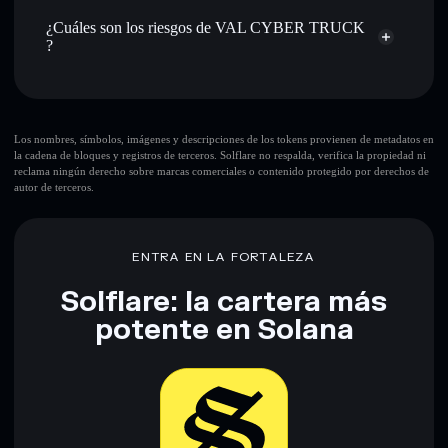
cartera sin custodia donde tú controla tus claves privadas
TEVAL
cartera Solflare
¿Cuáles son los riesgos de VAL CYBER TRUCK
?
Principales riesgos para VAL CYBER TRUCK:
Los nombres, símbolos, imágenes y descripciones de los tokens provienen de metadatos en
la cadena de bloques y registros de terceros. Solflare no respalda, verifica la propiedad ni
reclama ningún derecho sobre marcas comerciales o contenido protegido por derechos de
autor de terceros.
Descargo de responsabilidad: Esta información tiene
únicamente fines educativos y no constituye asesoramiento
financiero. Investiga siempre por tu cuenta. Datos
proporcionados por rugcheck.xyz.
ENTRA EN LA FORTALEZA
Solflare: la cartera más
potente en Solana