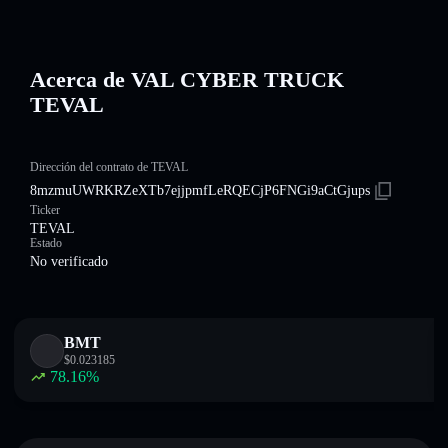
Acerca de VAL CYBER TRUCK
TEVAL
Dirección del contrato de TEVAL
8mzmuUWRKRZeXTb7ejjpmfLeRQECjP6FNGi9aCtGjups
Ticker
TEVAL
Estado
No verificado
BMT
$
0.023185
78.16
%