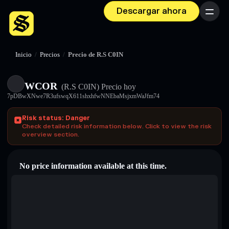
Descargar ahora
Menú
Inicio
/
Precios
/
Precio de R.S C0IN
WCOR
(R.S C0IN)
Precio hoy
7pDBwXNwe7R3ufswqX611shxhfwNNEbaMsjxmWaJfm74
Risk status: Danger
Check detailed risk information below. Click to view the risk
overview section.
No price information available at this time.