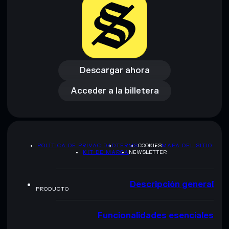
Descargo de responsabilidad: Esta información tiene
únicamente fines educativos y no constituye asesoramiento
Descargar ahora
financiero. Investiga siempre por tu cuenta. Datos
proporcionados por rugcheck.xyz.
Acceder a la billetera
Descargar ahora
Acceder a la billetera
POLÍTICA DE PRIVACIDAD
TERMS
COOKIES
MAPA DEL SITIO
KIT DE MARCA
NEWSLETTER
Descripción general
PRODUCTO
Funcionalidades esenciales