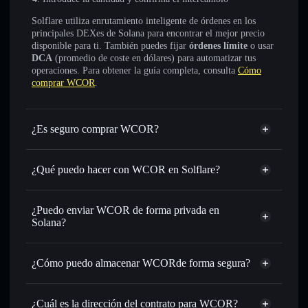
Solflare utiliza enrutamiento inteligente de órdenes en los
principales DEXes de Solana para encontrar el mejor precio
disponible para ti. También puedes fijar
órdenes límite
o usar
DCA
(promedio de coste en dólares) para automatizar tus
operaciones. Para obtener la guía completa, consulta
Cómo
comprar WCOR
.
¿Es seguro comprar WCOR?
WCOR
no está verificado
¿Qué puedo hacer con WCOR en Solflare?
WCOR
cartera de Solflare
Intercambiar al instante
: operar con R.S C0IN para SOL,
¿Puedo enviar WCOR de forma privada en
USDC o miles de otros tokens de Solana con enrutamiento
Solana?
de órdenes inteligente para el mejor precio disponible
agregador de privacidad
Establecer órdenes límite
: automatizar las operaciones en
¿Cómo puedo almacenar WCORde forma segura?
tu precio objetivo para R.S C0IN
Utilizar DCA
: promedio de coste en dólares en R.S C0IN a
WCOR
lo largo del tiempo
cartera sin custodia
Solflare
¿Cuál es la dirección del contrato para WCOR?