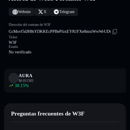
Website
X
Telegram
Dirección del contrato de W3F
GcMxvf5dJH8sYDKKEcPPBePfzxEYR1FXe8mxiWwWrUDt
Ticker
W3F
Estado
No verificado
AURA
$
0.011583
38.15
%
Preguntas frecuentes de W3F