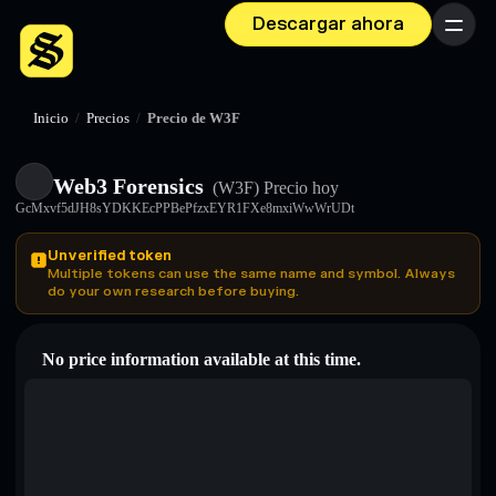
Descargar ahora
Menú
Inicio
/
Precios
/
Precio de W3F
Web3 Forensics
(W3F)
Precio hoy
GcMxvf5dJH8sYDKKEcPPBePfzxEYR1FXe8mxiWwWrUDt
Unverified token
Multiple tokens can use the same name and symbol. Always
do your own research before buying.
No price information available at this time.