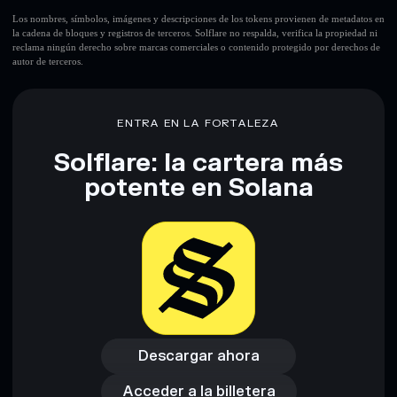
Los nombres, símbolos, imágenes y descripciones de los tokens provienen de metadatos en
la cadena de bloques y registros de terceros. Solflare no respalda, verifica la propiedad ni
reclama ningún derecho sobre marcas comerciales o contenido protegido por derechos de
autor de terceros.
Descargo de responsabilidad: Esta información tiene
únicamente fines educativos y no constituye asesoramiento
financiero. Investiga siempre por tu cuenta. Datos
proporcionados por rugcheck.xyz.
ENTRA EN LA FORTALEZA
Solflare: la cartera más
potente en Solana
Descargar ahora
Acceder a la billetera
Descargar ahora
Acceder a la billetera