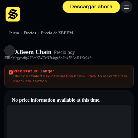
Descargar ahora
Menú
Inicio
/
Precios
/
Precio de XBEEM
XBeem Chain
Precio hoy
35RnMrgyha8p2F3mKWCcN7r4tgzSoFox5EAsH1Kz24fu
Risk status: Danger
Check detailed risk information below. Click to view the risk
overview section.
No price information available at this time.