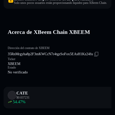
Solo unos pocos usuarios están proporcionando liquidez para XBeem Chain.
Acerca de XBeem Chain XBEEM
Dirección del contrato de XBEEM
35RnMrgyha8p2F3mKWCcN7r4tgzSoFox5EAsH1Kz24fu
Ticker
XBEEM
Estado
No verificado
CATE
$
0.037231
54.47
%