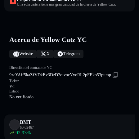
Una sola cartera tiene una gran cantidad de la oferta de Yellow Catz.
Acerca de Yellow Catz YC
Website
X
Telegram
Dirección del contrato de YC
9zcYAff5kaZfVDkEv3DzD2ojvocYyoRL2pFEko53pump
Ticker
YC
Estado
No verificado
BMT
$
0.02467
92.93
%