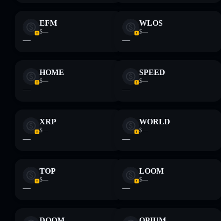
EFM
WLOS
$—
$—
—
—
HOME
SPEED
$—
$—
—
—
XRP
WORLD
$—
$—
—
—
TOP
LOOM
$—
$—
—
—
DOOM
OPIUM