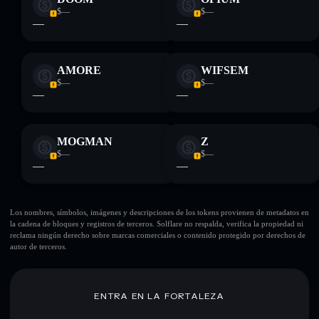
$—
$—
—
—
AMORE
WIFSEM
$—
$—
—
—
MOGMAN
Z
$—
$—
—
—
Los nombres, símbolos, imágenes y descripciones de los tokens provienen de metadatos en
la cadena de bloques y registros de terceros. Solflare no respalda, verifica la propiedad ni
reclama ningún derecho sobre marcas comerciales o contenido protegido por derechos de
autor de terceros.
ENTRA EN LA FORTALEZA