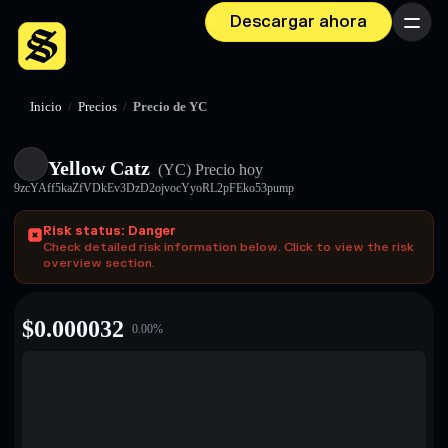
Descargar ahora
Menú
Inicio
/
Precios
/
Precio de YC
Yellow Catz
(YC)
Precio hoy
9zcYAff5kaZfVDkEv3DzD2ojvocYyoRL2pFEko53pump
Risk status: Danger
Check detailed risk information below. Click to view the risk
overview section.
$
0.000032
0.00
%