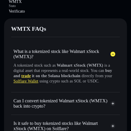
WMTX
Stato
Verificato
WMTX FAQs
What is a tokenized stock like Walmart xStock
(WMTX)?
A tokenized stock such as
Walmart xStock (WMTX)
is a
digital asset that represents a real-world stock. You can
buy
and
trade
it on the Solana blockchain
directly from your
Solflare Wallet
using crypto such as SOL or USDC.
Can I convert tokenized Walmart xStock (WMTX)
back into crypto?
Walmart xStock
swapped
for USDC or SOL anytime
Is it safe to buy tokenized stocks like Walmart
xStock (WMTX) on Solflare?