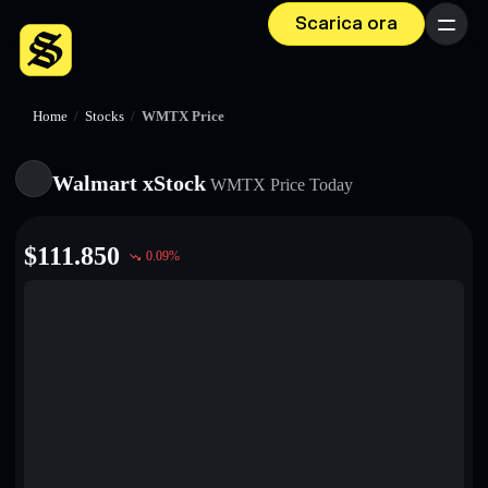
Scarica ora
Menu
Home
/
Stocks
/
WMTX Price
Walmart xStock
WMTX
Price Today
$
111.850
0.09
%