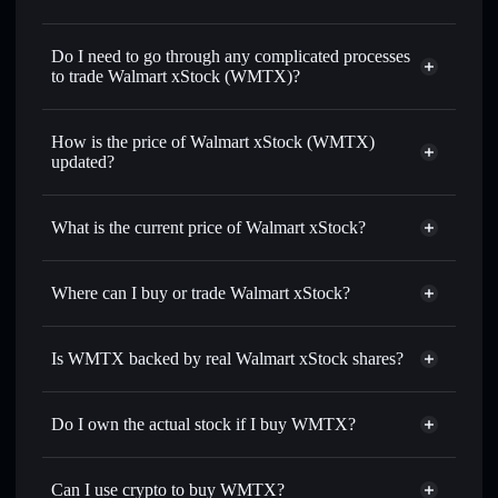
1:1 backed,
on-chain, and transparently verified
Do I need to go through any complicated processes
to trade Walmart xStock (WMTX)?
How is the price of Walmart xStock (WMTX)
updated?
Walmart xStock
match the real-world stock price
What is the current price of Walmart xStock?
Walmart xStock
$111.850
Where can I buy or trade Walmart xStock?
Solflare Wallet
Is WMTX backed by real Walmart xStock shares?
Do I own the actual stock if I buy WMTX?
Can I use crypto to buy WMTX?