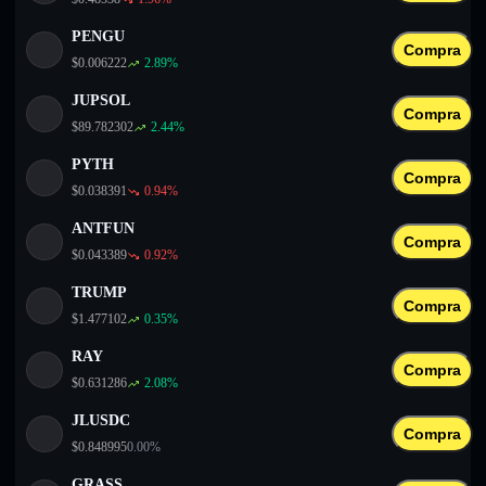
PENGU
Compra
$
0.006222
2.89
%
JUPSOL
Compra
$
89.782302
2.44
%
PYTH
Compra
$
0.038391
0.94
%
ANTFUN
Compra
$
0.043389
0.92
%
TRUMP
Compra
$
1.477102
0.35
%
RAY
Compra
$
0.631286
2.08
%
JLUSDC
Compra
$
0.848995
0.00
%
GRASS