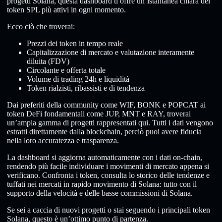
progetti Solana, questa dashboard ti offre un’istantanea chiara dei
token SPL più attivi in ogni momento.
Ecco ciò che troverai:
Prezzi dei token in tempo reale
Capitalizzazione di mercato e valutazione interamente
diluita (FDV)
Circolante e offerta totale
Volume di trading 24h e liquidità
Token rialzisti, ribassisti e di tendenza
Dai preferiti della community come WIF, BONK e POPCAT ai
token DeFi fondamentali come JUP, MNT e RAY, troverai
un’ampia gamma di progetti rappresentati qui. Tutti i dati vengono
estratti direttamente dalla blockchain, perciò puoi avere fiducia
nella loro accuratezza e trasparenza.
La dashboard si aggiorna automaticamente con i dati on-chain,
rendendo più facile individuare i movimenti di mercato appena si
verificano. Confronta i token, consulta lo storico delle tendenze e
tuffati nei mercati in rapido movimento di Solana: tutto con il
supporto della velocità e delle basse commissioni di Solana.
Se sei a caccia di nuovi progetti o stai seguendo i principali token
Solana, questo è un’ottimo punto di partenza.