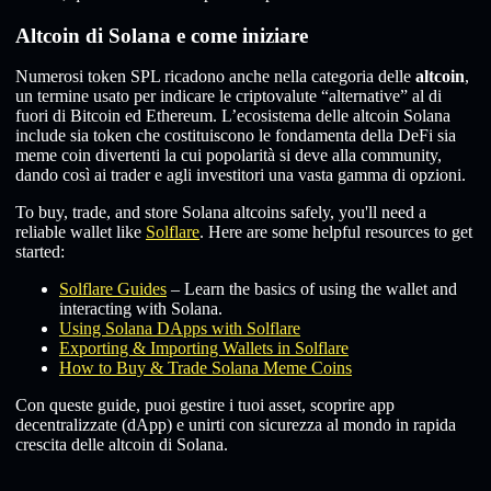
Altcoin di Solana e come iniziare
Numerosi token SPL ricadono anche nella categoria delle
altcoin
,
un termine usato per indicare le criptovalute “alternative” al di
fuori di Bitcoin ed Ethereum. L’ecosistema delle altcoin Solana
include sia token che costituiscono le fondamenta della DeFi sia
meme coin divertenti la cui popolarità si deve alla community,
dando così ai trader e agli investitori una vasta gamma di opzioni.
To buy, trade, and store Solana altcoins safely, you'll need a
reliable wallet like
Solflare
. Here are some helpful resources to get
started:
Solflare Guides
– Learn the basics of using the wallet and
interacting with Solana.
Using Solana DApps with Solflare
Exporting & Importing Wallets in Solflare
How to Buy & Trade Solana Meme Coins
Con queste guide, puoi gestire i tuoi asset, scoprire app
decentralizzate (dApp) e unirti con sicurezza al mondo in rapida
crescita delle altcoin di Solana.