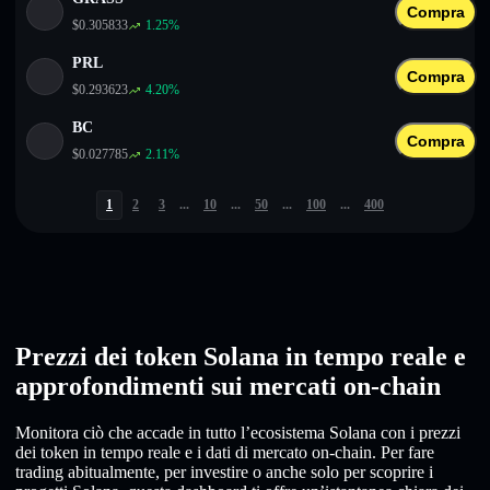
Compra
$
0.305833
1.25
%
PRL
Compra
$
0.293623
4.20
%
BC
Compra
$
0.027785
2.11
%
1
2
3
...
10
...
50
...
100
...
400
Prezzi dei token Solana in tempo reale e
approfondimenti sui mercati on-chain
Monitora ciò che accade in tutto l’ecosistema Solana con i prezzi
dei token in tempo reale e i dati di mercato on-chain. Per fare
trading abitualmente, per investire o anche solo per scoprire i