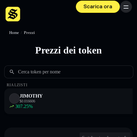
Scarica ora
Menu
Home
/
Prezzi
Prezzi dei token
Cerca token per nome
RIALZISTI
JIMOTHY
$
0.016606
307.25
%