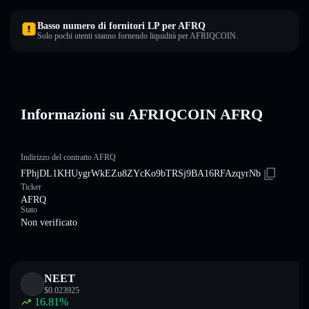
Basso numero di fornitori LP per AFRQ
Solo pochi utenti stanno fornendo liquidità per AFRIQCOIN.
Informazioni su AFRIQCOIN AFRQ
Indirizzo del contratto AFRQ
FPhjDL1KHUygrWkEZu8ZYcKo9bTRSj9BA16RFAzqyrNb
Ticker
AFRQ
Stato
Non verificato
NEET
$
0.023925
16.81
%