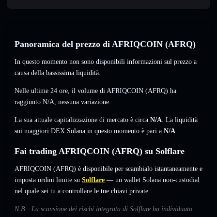
Panoramica del prezzo di AFRIQCOIN (AFRQ)
In questo momento non sono disponibili informazioni sul prezzo a
causa della bassissima liquidità.
Nelle ultime 24 ore, il volume di AFRIQCOIN (AFRQ) ha
raggiunto
N/A
,
nessuna variazione
.
La sua attuale capitalizzazione di mercato è circa
N/A
. La liquidità
sui maggiori DEX Solana in questo momento è pari a
N/A
.
Fai trading AFRIQCOIN (AFRQ) su Solflare
AFRIQCOIN (AFRQ) è disponibile per scambialo istantaneamente e
imposta ordini limite su
Solflare
— un wallet Solana non-custodial
nel quale sei tu a controllare le tue chiavi private.
N.B.: La scansione dei rischi integrata di Solflare ha individuato