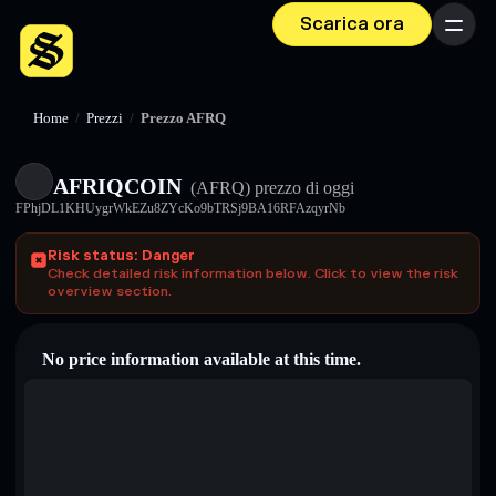
Scarica ora
Menu
Home
/
Prezzi
/
Prezzo AFRQ
AFRIQCOIN
(AFRQ)
prezzo di oggi
FPhjDL1KHUygrWkEZu8ZYcKo9bTRSj9BA16RFAzqyrNb
Risk status: Danger
Check detailed risk information below. Click to view the risk
overview section.
No price information available at this time.