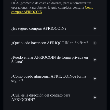
DCA
(promedio de coste en dólares) para automatizar tus
operaciones. Para obtener la guía completa, consulta
Cómo
comprar AFRIQCOIN
.
¿Es seguro comprar AFRIQCOIN?
AFRIQCOIN
no está verificado
¿Qué puedo hacer con AFRIQCOIN en Solflare?
AFRIQCOIN
cartera de Solflare
Intercambiar al instante
: operar con AFRQ para SOL,
¿Puedo enviar AFRIQCOIN de forma privada en
USDC o miles de otros tokens de Solana con enrutamiento
Solana?
de órdenes inteligente para el mejor precio disponible
agregador de privacidad
Establecer órdenes límite
: automatizar las operaciones en
¿Cómo puedo almacenar AFRIQCOINde forma
tu precio objetivo para AFRQ
segura?
Utilizar DCA
: promedio de coste en dólares en AFRQ a lo
largo del tiempo
AFRIQCOIN
cartera sin custodia
Solflare
Enviar de forma privada
: transferir AFRQ sin vincular
¿Cuál es la dirección del contrato para
públicamente las carteras usando el agregador de privacidad
AFRIQCOIN?
integrado de Solflare
Solflare
AFRIQCOIN
Hacer un seguimiento en tiempo real
: monitorizar el
AFRIQCOIN