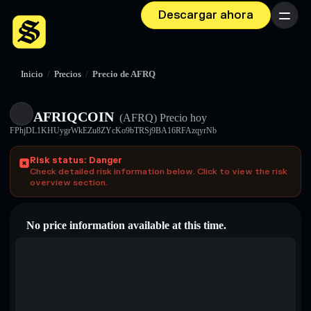
Descargar ahora
Menú
Inicio
/
Precios
/
Precio de AFRQ
AFRIQCOIN
(AFRQ)
Precio hoy
FPhjDL1KHUygrWkEZu8ZYcKo9bTRSj9BA16RFAzqyrNb
Risk status: Danger
Check detailed risk information below. Click to view the risk
overview section.
No price information available at this time.