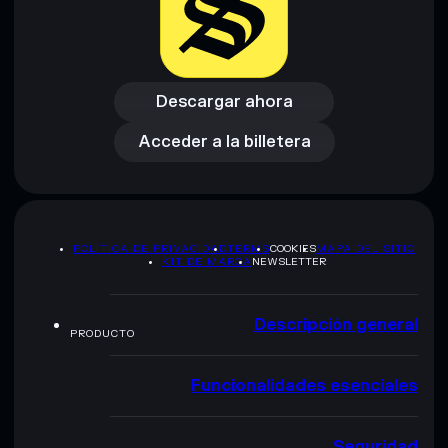
Descargo de responsabilidad: Esta información tiene
únicamente fines educativos y no constituye asesoramiento
financiero. Investiga siempre por tu cuenta. Datos
Descargar ahora
proporcionados por rugcheck.xyz.
Acceder a la billetera
Descargar ahora
Acceder a la billetera
POLÍTICA DE PRIVACIDAD
TERMS
COOKIES
MAPA DEL SITIO
KIT DE MARCA
NEWSLETTER
Descripción general
PRODUCTO
Funcionalidades esenciales
Seguridad