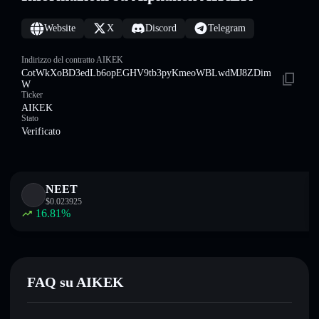
Website
X
Discord
Telegram
Indirizzo del contratto AIKEK
CotWkXoBD3edLb6opEGHV9tb3pyKmeoWBLwdMJ8ZDim
W
Ticker
AIKEK
Stato
Verificato
NEET
$
0.023925
16.81
%
FAQ su AIKEK