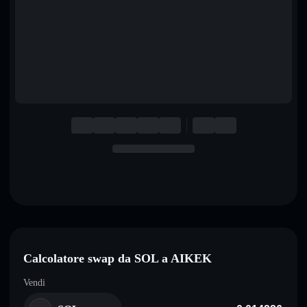
English
Deutsch
Italiano
Português
Español
Calcolatore swap da SOL a AIKEK
Vendi