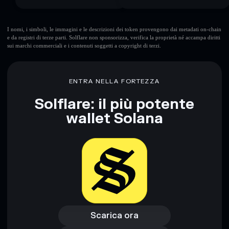
I nomi, i simboli, le immagini e le descrizioni dei token provengono dai metadati on-chain
e da registri di terze parti. Solflare non sponsorizza, verifica la proprietà né accampa diritti
sui marchi commerciali e i contenuti soggetti a copyright di terzi.
ENTRA NELLA FORTEZZA
Solflare: il più potente
wallet Solana
Scarica ora
Accedi al wallet
Scarica ora