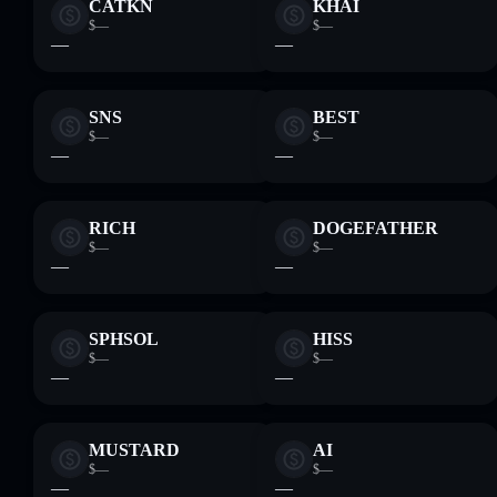
CATKN
KHAI
$—
$—
—
—
SNS
BEST
$—
$—
—
—
RICH
DOGEFATHER
$—
$—
—
—
SPHSOL
HISS
$—
$—
—
—
MUSTARD
AI
$—
$—
—
—