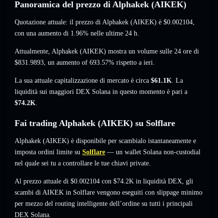
Panoramica del prezzo di Alphakek (AIKEK)
Quotazione attuale: il prezzo di Alphakek (AIKEK) è
$0.002104
,
con una aumento di 1.96%
nelle ultime 24 h.
Attualmente, Alphakek (AIKEK) mostra un volume sulle 24 ore di
$831.9893
,
un aumento of 693.57%
rispetto a ieri.
La sua attuale capitalizzazione di mercato è circa
$61.1K
. La
liquidità sui maggiori DEX Solana in questo momento è pari a
$74.2K
.
Fai trading Alphakek (AIKEK) su Solflare
Alphakek (AIKEK) è disponibile per scambialo istantaneamente e
imposta ordini limite su
Solflare
— un wallet Solana non-custodial
nel quale sei tu a controllare le tue chiavi private.
Al prezzo attuale di $0.002104 con $74.2K in liquidità DEX, gli
scambi di AIKEK in Solflare vengono eseguiti con slippage minimo
per mezzo del routing intelligente dell’ordine su tutti i principali
DEX Solana.