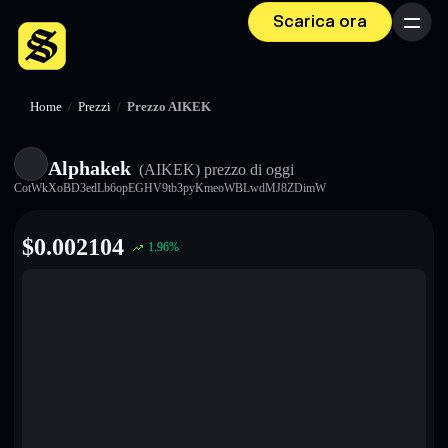
Scarica ora
Menu
Home
/
Prezzi
/
Prezzo AIKEK
Alphakek
(AIKEK)
prezzo di oggi
CotWkXoBD3edLb6opEGHV9tb3pyKmeoWBLwdMJ8ZDimW
$
0.002104
1.96
%