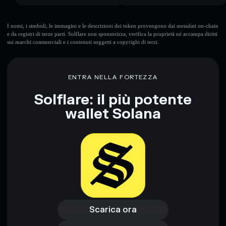
I nomi, i simboli, le immagini e le descrizioni dei token provengono dai metadati on-chain
e da registri di terze parti. Solflare non sponsorizza, verifica la proprietà né accampa diritti
sui marchi commerciali e i contenuti soggetti a copyright di terzi.
ENTRA NELLA FORTEZZA
Solflare: il più potente
wallet Solana
Scarica ora
Accedi al wallet
Scarica ora