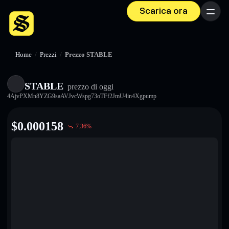
Scarica ora
Menu
Home
/
Prezzi
/
Prezzo STABLE
STABLE
prezzo di oggi
4AjvPXMn8YZG9saAVJvcWspg73oTFf2JmU4in4Xgpump
$
0.000158
7.36
%