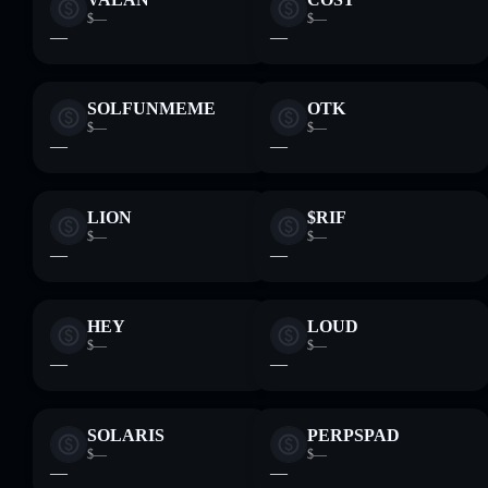
$—
$—
—
—
SOLFUNMEME
OTK
$—
$—
—
—
LION
$RIF
$—
$—
—
—
HEY
LOUD
$—
$—
—
—
SOLARIS
PERPSPAD
$—
$—
—
—