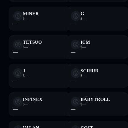
MINER
G
$—
$—
—
—
TETSUO
ICM
$—
$—
—
—
J
SCIHUB
$—
$—
—
—
INFINEX
BABYTROLL
$—
$—
—
—
VALAN
COST