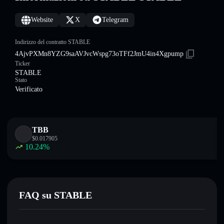
Website
X
Telegram
Indirizzo del contratto STABLE
4AjvPXMn8YZG9saAVJvcWspg73oTFf2JmU4in4Xgpump
Ticker
STABLE
Stato
Verificato
TBB
$
0.017905
10.24
%
FAQ su STABLE