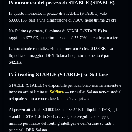
Panoramica del prezzo di STABLE (STABLE)
In questo momento, il prezzo di STABLE (STABLE) vale
$0.000158
; pari a una diminuzione di 7.36%
nelle ultime 24 ore.
Nell’ultima giornata, il volume di STABLE (STABLE) ha
raggiunto
$73.0K
,
una diminuzione of 73.79%
in confronto a ieri.
La sua attuale capitalizzazione di mercato è circa
$158.3K
. La
liquidità sui maggiori DEX Solana in questo momento è pari a
$42.1K
.
Fai trading STABLE (STABLE) su Solflare
STABLE (STABLE) è disponibile per scambialo istantaneamente e
imposta ordini limite su
Solflare
— un wallet Solana non-custodial
nel quale sei tu a controllare le tue chiavi private.
Al prezzo attuale di $0.000158 con $42.1K in liquidità DEX, gli
scambi di STABLE in Solflare vengono eseguiti con slippage
minimo per mezzo del routing intelligente dell’ordine su tutti i
principali DEX Solana.