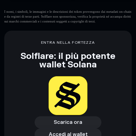
I nomi, i simboli, le immagini e le descrizioni dei token provengono dai metadati on-chain
e da registri di terze parti. Solflare non sponsorizza, verifica la proprietà né accampa diritti
sui marchi commerciali e i contenuti soggetti a copyright di terzi.
ENTRA NELLA FORTEZZA
Solflare: il più potente
wallet Solana
Scarica ora
Accedi al wallet
Scarica ora
Accedi al wallet