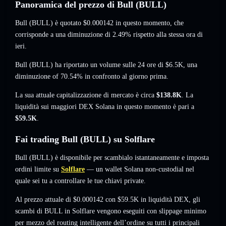
Panoramica del prezzo di Bull (BULL)
Bull (BULL) è quotato
$0.000142
in questo momento
, che
corrisponde a una diminuzione di 2.49%
rispetto alla stessa ora di
ieri.
Bull (BULL) ha riportato un volume sulle 24 ore di
$6.5K
,
una
diminuzione of 70.54%
in confronto al giorno prima.
La sua attuale capitalizzazione di mercato è circa
$138.8K
. La
liquidità sui maggiori DEX Solana in questo momento è pari a
$59.5K
.
Fai trading Bull (BULL) su Solflare
Bull (BULL) è disponibile per scambialo istantaneamente e imposta
ordini limite su
Solflare
— un wallet Solana non-custodial nel
quale sei tu a controllare le tue chiavi private.
Al prezzo attuale di $0.000142 con $59.5K in liquidità DEX, gli
scambi di BULL in Solflare vengono eseguiti con slippage minimo
per mezzo del routing intelligente dell’ordine su tutti i principali