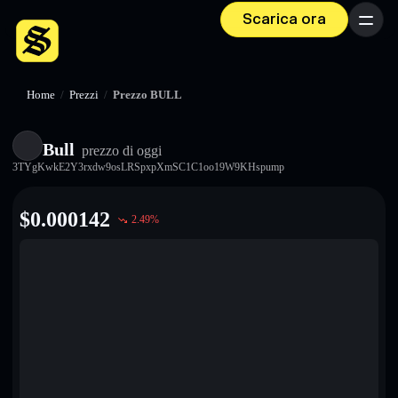
Scarica ora
Menu
Home
/
Prezzi
/
Prezzo BULL
Bull
prezzo di oggi
3TYgKwkE2Y3rxdw9osLRSpxpXmSC1C1oo19W9KHspump
$
0.000142
2.49
%