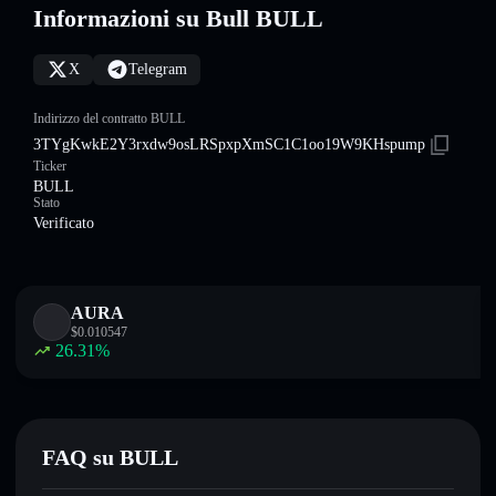
Informazioni su Bull BULL
X
Telegram
Indirizzo del contratto BULL
3TYgKwkE2Y3rxdw9osLRSpxpXmSC1C1oo19W9KHspump
Ticker
BULL
Stato
Verificato
AURA
$
0.010547
26.31
%
FAQ su BULL