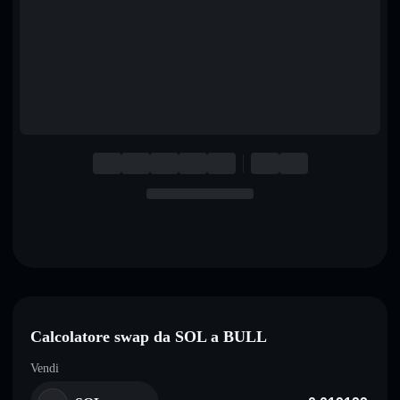
English
Deutsch
Italiano
Português
Español
Calcolatore swap da SOL a BULL
Vendi