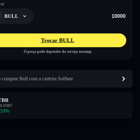
ar
BULL
Trocar BULL
O preço pode depender do serviço onramp
comprar Bull com a carteira Solflare
TBB
0.01807
.33
%