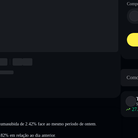
Compr
Como 
$
27
a umasubida de 2.42%
face ao mesmo período de ontem.
9.82%
em relação ao dia anterior.