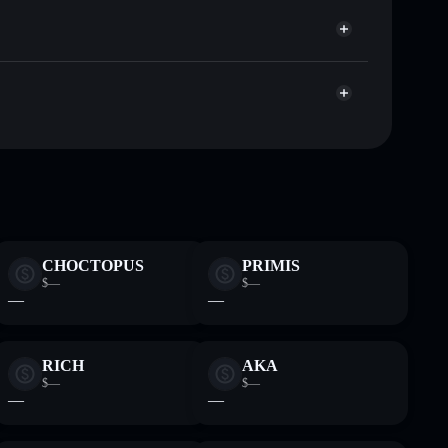
 publicamente as carteiras usando o Agregador de
Agregador de Privacidade
me, capitalização de mercado e liquidez de BULL
ustodial onde controlas as tuas chaves privadas
pump
BULL
CHOCTOPUS
PRIMIS
$—
$—
—
—
RICH
AKA
$—
$—
—
—