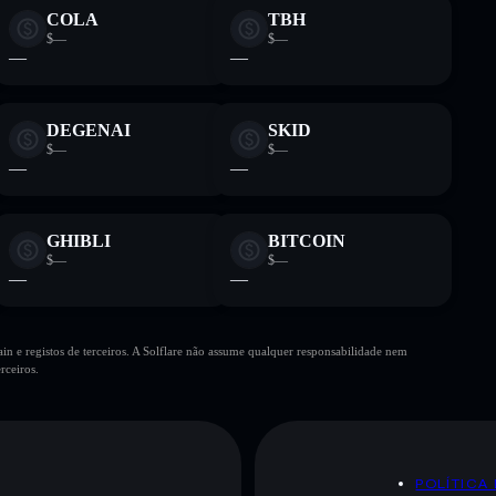
COLA
TBH
$—
$—
—
—
DEGENAI
SKID
$—
$—
—
—
GHIBLI
BITCOIN
$—
$—
—
—
n e registos de terceiros. A Solflare não assume qualquer responsabilidade nem
rceiros.
POLÍTICA