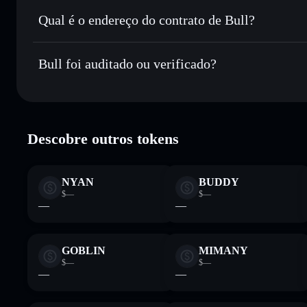
Enviar de forma privada
— transferir BULL sem associar
Privacidade integrado da Solflare
Qual é o endereço do contrato de Bull?
Acompanhar em tempo real
— monitorizar o preço, volu
Bull
Manter em segurança
— guardar BULL numa carteira não-c
3TYgKwkE2Y3rxdw9osLRSpxpXmSC1C1oo19W9KHs
Bull foi auditado ou verificado?
Carteira Solflare
Bull
verificado
Descobre outros tokens
NYAN
BUDDY
$—
$—
—
—
GOBLIN
MIMANY
$—
$—
—
—