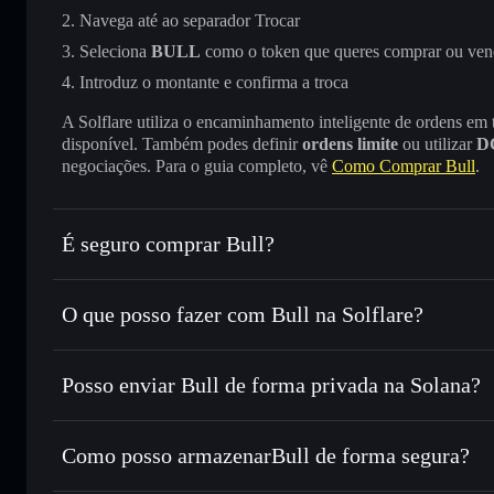
Navega até ao separador Trocar
Seleciona
BULL
como o token que queres comprar ou ven
Introduz o montante e confirma a troca
A Solflare utiliza o encaminhamento inteligente de ordens em
disponível. Também podes definir
ordens limite
ou utilizar
D
negociações. Para o guia completo, vê
Como Comprar Bull
.
É seguro comprar Bull?
Bull
token verificado
O que posso fazer com Bull na Solflare?
Bull
Carteira Solflare
Posso enviar Bull de forma privada na Solana?
Trocar instantaneamente
— trocar BULL por SOL, USDC 
encaminhamento inteligente de ordens para obteres o melho
Carteira Solflare
Agregador de Privacidad
Definir ordens limite
— automatizar transações ao teu pr
Como posso armazenarBull de forma segura?
Utilizar DCA
— investir de forma faseada ao longo do 
Bull
carteira não-