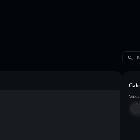
P
Calc
Vende