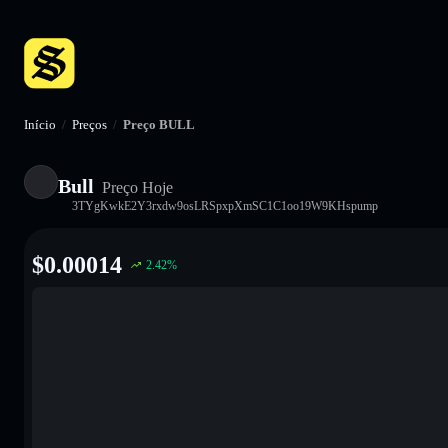
Início
/
Preços
/
Preço BULL
Bull
Preço Hoje
3TYgKwkE2Y3rxdw9osLRSpxpXmSC1C1oo19W9KHspump
$
0.00014
2.42
%