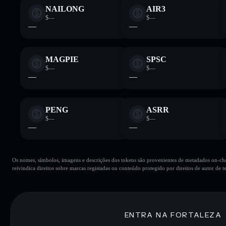
NAILONG
AIR3
$—
$—
—
—
MAGPIE
SPSC
$—
$—
—
—
PENG
ASRR
$—
$—
—
—
Os nomes, símbolos, imagens e descrições dos tokens são provenientes de metadados on-chai
reivindica direitos sobre marcas registadas ou conteúdo protegido por direitos de autor de te
ENTRA NA FORTALEZA