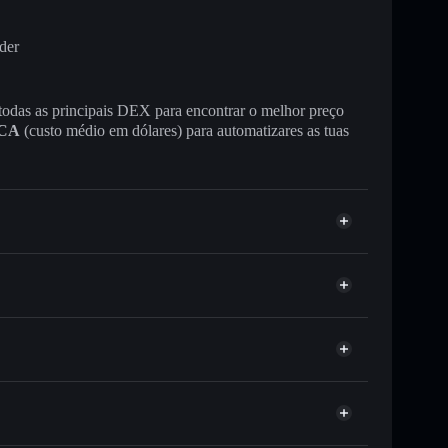
der
 todas as principais DEX para encontrar o melhor preço
CA
(custo médio em dólares) para automatizares as tuas
ou milhares de outros tokens Solana com
r preço disponível
e
Bull
eço-alvo para BULL
tempo em BULL
custodial
Solflare