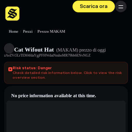
Scarica ora
Menu
Home
/
Prezzi
/
Prezzo MAKAM
Cat Wifout Hat
(MAKAM)
prezzo di oggi
zAeZVt5LrTEM4fdaYgjPFHWdaiNmhoMR79bb6ENvNGZ
Risk status: Danger
Check detailed risk information below. Click to view the risk
overview section.
No price information available at this time.