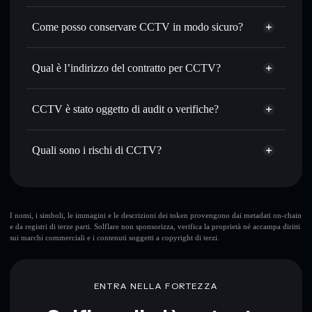
Aggregatore di privacy
con il routing intelligente dell’ordine
Come posso conservare CCTV in modo sicuro?
Impostare ordini limite
— automatizza i tuoi trade al
prezzo desiderato di CCTV
CCTV
Usare il DCA
— applica la strategia dollar-cost average su
wallet non-custodial
Solflare
Qual è l’indirizzo del contratto per CCTV?
CCTV nel tempo
Inviare in modo riservato
— trasferisci CCTV senza
CCTV
collegare pubblicamente i wallet usando l’Aggregatore di
G3Kzy6mbETc4AnhL32pLzyR2Tu2U7fRCUdDeBqXJpump
Solflare
CCTV è stato oggetto di audit o verifiche?
Aggregatore di privacy
privacy incorporato di Solflare
CCTV
CCTV
non è verificato
Monitorare in tempo reale
— conosci prezzo, volume,
CCTV
wallet Solflare
capitalizzazione di mercato e liquidità di CCTV
Quali sono i rischi di CCTV?
Conservare in modo sicuro
— tieni i tuoi CCTV in un
wallet non-custodial all’interno del quale hai il pieno ed
Rischi principali di CCTV:
esclusivo controllo delle tue chiavi private
I nomi, i simboli, le immagini e le descrizioni dei token provengono dai metadati on-chain
e da registri di terze parti. Solflare non sponsorizza, verifica la proprietà né accampa diritti
sui marchi commerciali e i contenuti soggetti a copyright di terzi.
Disclaimer: Queste informazioni hanno esclusivamente scopi
formativi e non costituiscono una consulenza finanziaria.
Informati sempre autonomamente. Dati forniti da
ENTRA NELLA FORTEZZA
rugcheck.xyz.