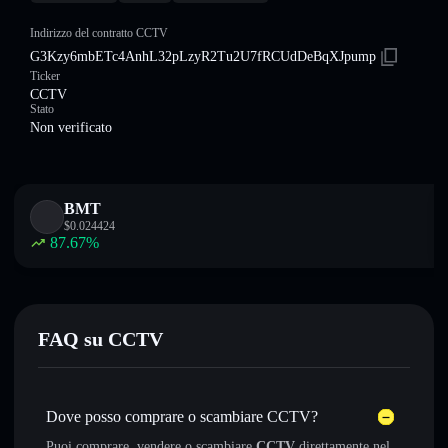
Indirizzo del contratto CCTV
G3Kzy6mbETc4AnhL32pLzyR2Tu2U7fRCUdDeBqXJpump
Ticker
CCTV
Stato
Non verificato
BMT
$
0.024424
87.67
%
FAQ su CCTV
Dove posso comprare o scambiare CCTV?
Puoi comprare, vendere o scambiare
CCTV
direttamente nel