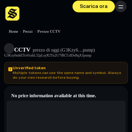
Scarica ora
Menu
Home
/
Prezzi
/
Prezzo CCTV
CCTV
prezzo di oggi
(G3Kzy6…pump)
G3Kzy6mbETc4AnhL32pLzyR2Tu2U7fRCUdDeBqXJpump
Unverified token
Multiple tokens can use the same name and symbol. Always
do your own research before buying.
No price information available at this time.