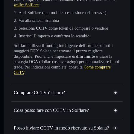
wallet Solflare
:
Apri Solflare (app mobile o estensione del browser)
Vai alla scheda Scambia
Seleziona
CCTV
come token da comprare o vendere
Inserisci l’importo e conferma lo scambio
Solflare utilizza il routing intelligente dell’ordine su tutti i
maggiori DEX Solana per trovare il prezzo migliore
disponibile. Puoi anche impostare
ordini limite
o usare la
strategia
DCA
(dollar-cost averaging) per automatizzare i tuoi
trade. Per indicazioni complete, consulta
Come comprare
CCTV
.
Comprare CCTV è sicuro?
CCTV
non è verificato
Cosa posso fare con CCTV in Solflare?
CCTV
wallet Solflare
Scambiare istantaneamente
— scambia CCTV in SOL,
Posso inviare CCTV in modo riservato su Solana?
USDC o in migliaia di altri token Solana al prezzo migliore