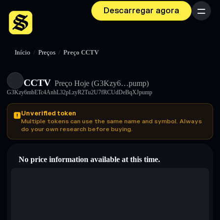
Descarregar agora
Menu
Início
/
Preços
/
Preço CCTV
CCTV
Preço Hoje
(G3Kzy6…pump)
G3Kzy6mbETc4AnhL32pLzyR2Tu2U7fRCUdDeBqXJpump
Unverified token
Multiple tokens can use the same name and symbol. Always
do your own research before buying.
No price information available at this time.