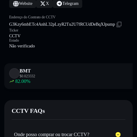
Website
X
Telegram
Endereço do Contrato de CCTV
G3Kzy6mbETc4AnhL32pLzyR2Tu2U7fRCUdDeBqXJpump
Ticker
CCTV
Estado
Não verificado
BMT
$
0.023332
82.00
%
CCTV FAQs
Onde posso comprar ou trocar CCTV?