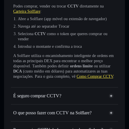
Podes comprar, vender ou trocar
CCTV
diretamente na
Carteira Solflare
:
Abre a Solflare (app móvel ou extensão de navegador)
Navega até ao separador Trocar
Seleciona
CCTV
como o token que queres comprar ou
vender
Introduz o montante e confirma a troca
A Solflare utiliza o encaminhamento inteligente de ordens em
todas as principais DEX para encontrar o melhor preço
disponível. Também podes definir
ordens limite
ou utilizar
DCA
(custo médio em dólares) para automatizares as tuas
negociações. Para o guia completo, vê
Como Comprar CCTV
.
É seguro comprar CCTV?
CCTV
não está verificado
O que posso fazer com CCTV na Solflare?
CCTV
Carteira Solflare
Trocar instantaneamente
— trocar CCTV por SOL,