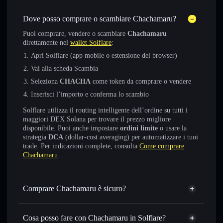
Dove posso comprare o scambiare Chachamaru?
Puoi comprare, vendere o scambiare
Chachamaru
direttamente nel
wallet Solflare
:
Apri Solflare (app mobile o estensione del browser)
Vai alla scheda Scambia
Seleziona
CHACHA
come token da comprare o vendere
Inserisci l’importo e conferma lo scambio
Solflare utilizza il routing intelligente dell’ordine su tutti i
maggiori DEX Solana per trovare il prezzo migliore
disponibile. Puoi anche impostare
ordini limite
o usare la
strategia
DCA
(dollar-cost averaging) per automatizzare i tuoi
trade. Per indicazioni complete, consulta
Come comprare
Chachamaru
.
Comprare Chachamaru è sicuro?
Chachamaru
non è verificato
Cosa posso fare con Chachamaru in Solflare?