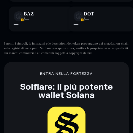
BAZ
DOT
$—
$—
—
—
I nomi, i simboli, le immagini e le descrizioni dei token provengono dai metadati on-chain
e da registri di terze parti. Solflare non sponsorizza, verifica la proprietà né accampa diritti
sui marchi commerciali e i contenuti soggetti a copyright di terzi.
ENTRA NELLA FORTEZZA
Solflare: il più potente
wallet Solana