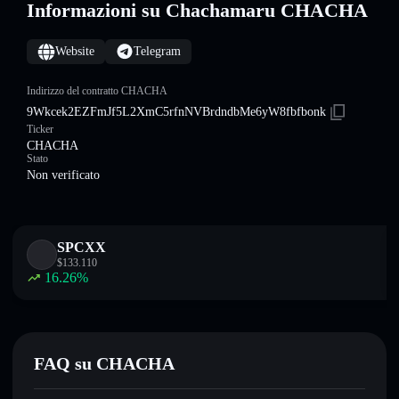
Informazioni su Chachamaru CHACHA
Website
Telegram
Indirizzo del contratto CHACHA
9Wkcek2EZFmJf5L2XmC5rfnNVBrdndbMe6yW8fbfbonk
Ticker
CHACHA
Stato
Non verificato
SPCXX
$
133.110
16.26
%
FAQ su CHACHA