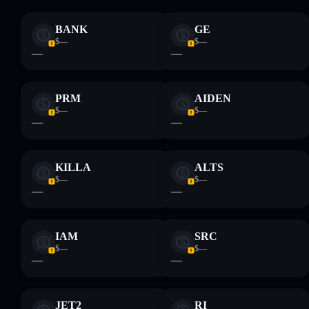
Disclaimer: Queste informazioni hanno esclusivamente scopi
formativi e non costituiscono una consulenza finanziaria.
BANK
GE
Informati sempre autonomamente. Dati forniti da
$—
$—
rugcheck.xyz.
—
—
PRM
AIDEN
$—
$—
—
—
KILLA
ALTS
$—
$—
—
—
IAM
SRC
$—
$—
—
—
JET2
RI