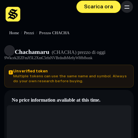
Scarica ora
Menu
Home
/
Prezzi
/
Prezzo CHACHA
Chachamaru
(CHACHA)
prezzo di oggi
9Wkcek2EZFmJf5L2XmC5rfnNVBrdndbMe6yW8fbfbonk
Unverified token
Multiple tokens can use the same name and symbol. Always
do your own research before buying.
No price information available at this time.