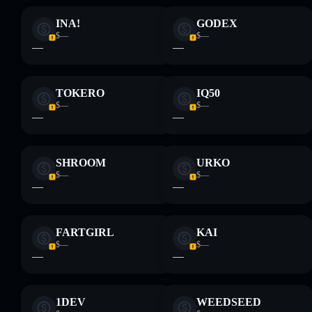
INA!
GODEX
Disclaimer: Queste informazioni hanno esclusivamente scopi
$—
$—
formativi e non costituiscono una consulenza finanziaria.
—
—
Informati sempre autonomamente. Dati forniti da
rugcheck.xyz.
TOKERO
IQ50
$—
$—
—
—
SHROOM
URKO
$—
$—
—
—
FARTGIRL
KAI
$—
$—
—
—
1DEV
WEEDSEED