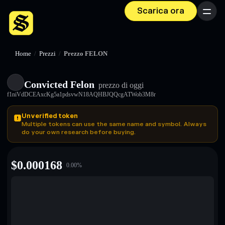
Scarica ora
Menu
Home
/
Prezzi
/
Prezzo FELON
Convicted Felon
prezzo di oggi
f1niVdDCEAxcKg5a1pdsvwN18AQHBJQQcgATWob3M8r
Unverified token
Multiple tokens can use the same name and symbol. Always
do your own research before buying.
$
0.000168
0.00
%