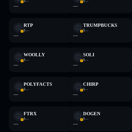
$—
$—
—
—
RTP
TRUMPBUCKS
$—
$—
—
—
WOOLLY
SOLI
$—
$—
—
—
POLYFACTS
CHIRP
$—
$—
—
—
FTRX
DOGEN
$—
$—
—
—