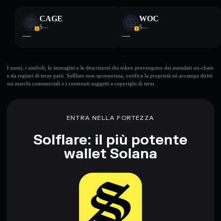
CAGE
WOC
$—
$—
—
—
I nomi, i simboli, le immagini e le descrizioni dei token provengono dai metadati on-chain
e da registri di terze parti. Solflare non sponsorizza, verifica la proprietà né accampa diritti
sui marchi commerciali e i contenuti soggetti a copyright di terzi.
ENTRA NELLA FORTEZZA
Solflare: il più potente
wallet Solana