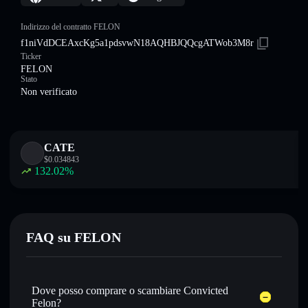
Indirizzo del contratto FELON
f1niVdDCEAxcKg5a1pdsvwN18AQHBJQQcgATWob3M8r
Ticker
FELON
Stato
Non verificato
CATE
$
0.034843
132.02
%
FAQ su FELON
Dove posso comprare o scambiare Convicted
Felon?