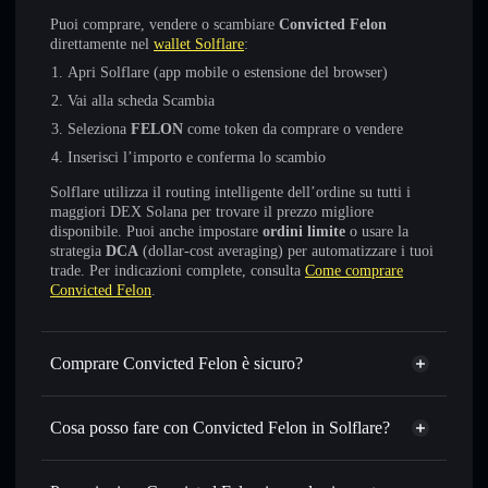
Puoi comprare, vendere o scambiare
Convicted Felon
direttamente nel
wallet Solflare
:
Apri Solflare (app mobile o estensione del browser)
Vai alla scheda Scambia
Seleziona
FELON
come token da comprare o vendere
Inserisci l’importo e conferma lo scambio
Solflare utilizza il routing intelligente dell’ordine su tutti i
maggiori DEX Solana per trovare il prezzo migliore
disponibile. Puoi anche impostare
ordini limite
o usare la
strategia
DCA
(dollar-cost averaging) per automatizzare i tuoi
trade. Per indicazioni complete, consulta
Come comprare
Convicted Felon
.
Comprare Convicted Felon è sicuro?
Convicted Felon
non è verificato
Cosa posso fare con Convicted Felon in Solflare?
Convicted Felon
wallet Solflare