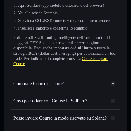
Apri Solflare (app mobile o estensione del browser)
Vai alla scheda Scambia
Seleziona
COURSE
come token da comprare o vendere
Inserisci l’importo e conferma lo scambio
Solflare utilizza il routing intelligente dell’ordine su tutti i
maggiori DEX Solana per trovare il prezzo migliore
disponibile. Puoi anche impostare
ordini limite
o usare la
strategia
DCA
(dollar-cost averaging) per automatizzare i tuoi
trade. Per indicazioni complete, consulta
Come comprare
Course
.
Comprare Course è sicuro?
Course
non è verificato
Cosa posso fare con Course in Solflare?
Course
wallet Solflare
Scambiare istantaneamente
— scambia COURSE in
Posso inviare Course in modo riservato su Solana?
SOL, USDC o in migliaia di altri token Solana al prezzo
Aggregatore di privacy
migliore con il routing intelligente dell’ordine