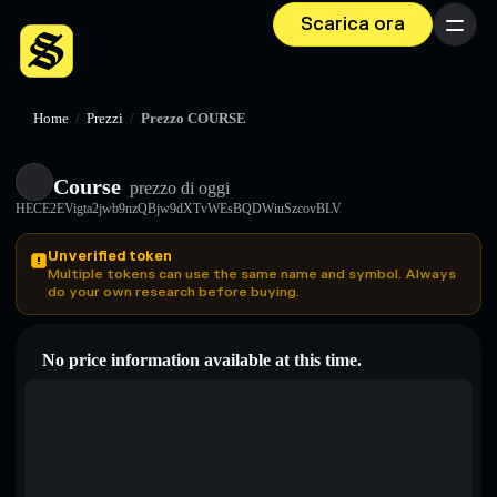
Scarica ora
Menu
Home
/
Prezzi
/
Prezzo COURSE
Course
prezzo di oggi
HECE2EVigta2jwb9nzQBjw9dXTvWEsBQDWiuSzcovBLV
Unverified token
Multiple tokens can use the same name and symbol. Always
do your own research before buying.
No price information available at this time.