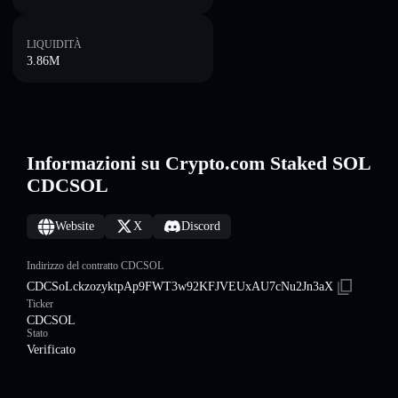
LIQUIDITÀ
3.86M
Informazioni su Crypto.com Staked SOL
CDCSOL
Website
X
Discord
Indirizzo del contratto CDCSOL
CDCSoLckzozyktpAp9FWT3w92KFJVEUxAU7cNu2Jn3aX
Ticker
CDCSOL
Stato
Verificato