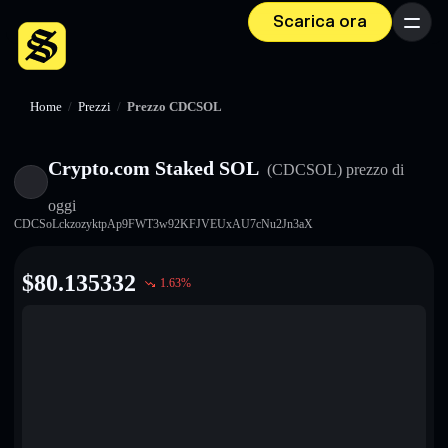
Scarica ora
Menu
Home
/
Prezzi
/
Prezzo CDCSOL
Crypto.com Staked SOL
(CDCSOL)
prezzo di
oggi
CDCSoLckzozyktpAp9FWT3w92KFJVEUxAU7cNu2Jn3aX
$
80.135332
1.63
%