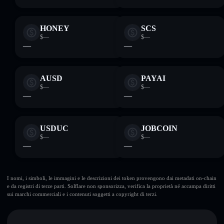
HONEY
SCS
$—
$—
—
—
AUSD
PAYAI
$—
$—
—
—
USDUC
JOBCOIN
$—
$—
—
—
I nomi, i simboli, le immagini e le descrizioni dei token provengono dai metadati on-chain
e da registri di terze parti. Solflare non sponsorizza, verifica la proprietà né accampa diritti
sui marchi commerciali e i contenuti soggetti a copyright di terzi.