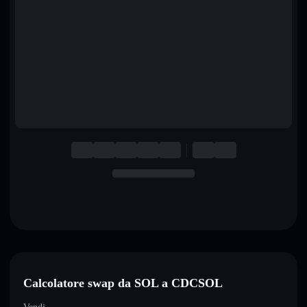
English
Deutsch
Italiano
Português
Español
Calcolatore swap da SOL a CDCSOL