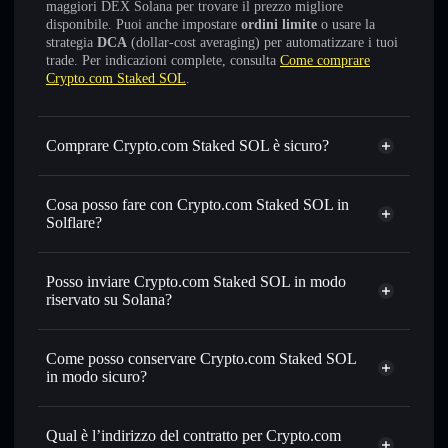
maggiori DEX Solana per trovare il prezzo migliore
disponibile. Puoi anche impostare
ordini limite
o usare la
strategia
DCA
(dollar-cost averaging) per automatizzare i tuoi
trade. Per indicazioni complete, consulta
Come comprare
Crypto.com Staked SOL
.
Comprare Crypto.com Staked SOL è sicuro?
Crypto.com Staked SOL
token verificato
Cosa posso fare con Crypto.com Staked SOL in
Solflare?
Crypto.com Staked SOL
wallet Solflare
Scambiare istantaneamente
— scambia CDCSOL in
Posso inviare Crypto.com Staked SOL in modo
SOL, USDC o in migliaia di altri token Solana al prezzo
riservato su Solana?
migliore con il routing intelligente dell’ordine
wallet Solflare
Aggregatore di privacy
Impostare ordini limite
— automatizza i tuoi trade al
Come posso conservare Crypto.com Staked SOL
prezzo desiderato di CDCSOL
Crypto.com Staked SOL
in modo sicuro?
Usare il DCA
— applica la strategia dollar-cost average su
CDCSOL nel tempo
Crypto.com Staked SOL
wallet non-custodial
Solflare
Inviare in modo riservato
— trasferisci CDCSOL senza
Qual è l’indirizzo del contratto per Crypto.com
collegare pubblicamente i wallet usando l’Aggregatore di