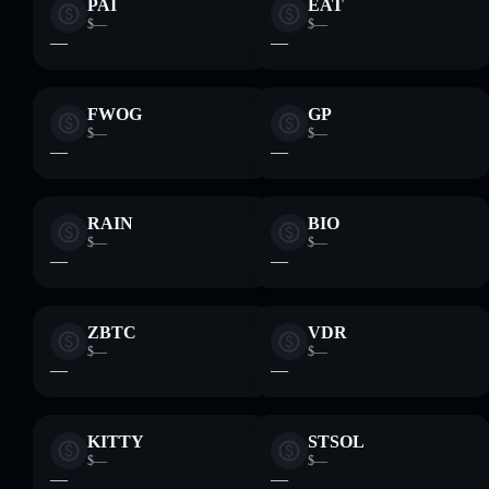
PAI
EAT
$—
$—
—
—
FWOG
GP
$—
$—
—
—
RAIN
BIO
$—
$—
—
—
ZBTC
VDR
$—
$—
—
—
KITTY
STSOL
$—
$—
—
—