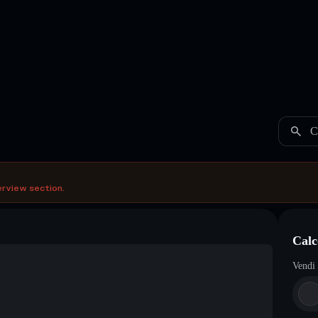
C
erview section.
Calc
Vendi