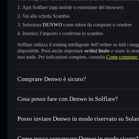
Apri Solflare (app mobile o estensione del browser)
Vai alla scheda Scambia
Seleziona
DENWO
come token da comprare o vendere
Inserisci l’importo e conferma lo scambio
Solflare utilizza il routing intelligente dell’ordine su tutti i 
disponibile. Puoi anche impostare
ordini limite
o usare la stra
tuoi trade. Per indicazioni complete, consulta
Come comprare
Comprare Denwo è sicuro?
Denwo
non è verificato
Cosa posso fare con Denwo in Solflare?
Denwo
wallet Solflare
Posso inviare Denwo in modo riservato su Sola
Scambiare istantaneamente
— scambia DENWO in SOL, USD
migliore con il routing intelligente dell’ordine
Aggregatore di privacy
Impostare ordini limite
— automatizza i tuoi trade al pr
Come posso conservare Denwo in modo sicuro?