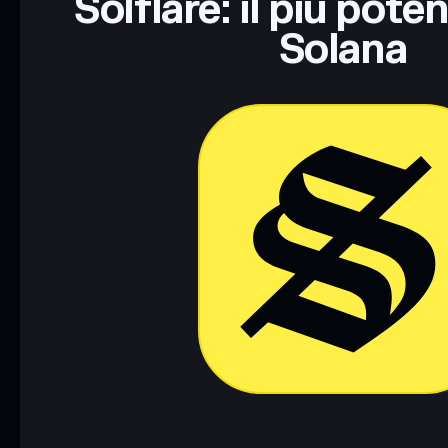
Solflare: il più pote
Solana