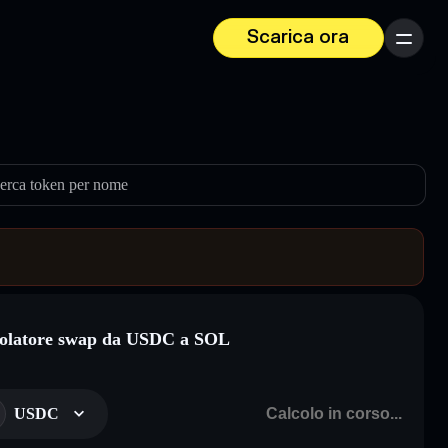
Scarica ora
Menu
erca token per nome
olatore swap da USDC a SOL
USDC