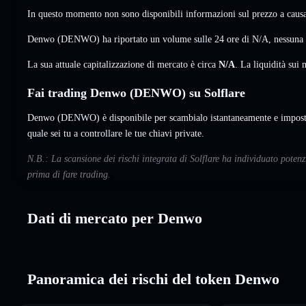
In questo momento non sono disponibili informazioni sul prezzo a causa 
Denwo (DENWO) ha riportato un volume sulle 24 ore di
N/A
,
nessuna 
La sua attuale capitalizzazione di mercato è circa
N/A
. La liquidità su
Fai trading Denwo (DENWO) su Solflare
Denwo (DENWO) è disponibile per scambialo istantaneamente e imposta
quale sei tu a controllare le tue chiavi private.
N.B.: La scansione dei rischi integrata di Solflare ha individuato poten
prima di fare trading.
Dati di mercato per Denwo
Panoramica dei rischi del token Denwo