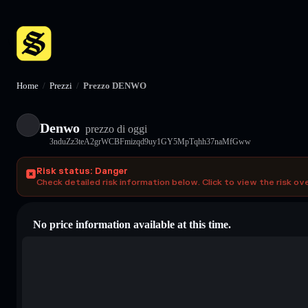
Home
/
Prezzi
/
Prezzo DENWO
Denwo
prezzo di oggi
3nduZz3teA2grWCBFmizqd9uy1GY5MpTqhh37naMfGww
Risk status: Danger
Check detailed risk information below. Click to view the risk ov
No price information available at this time.