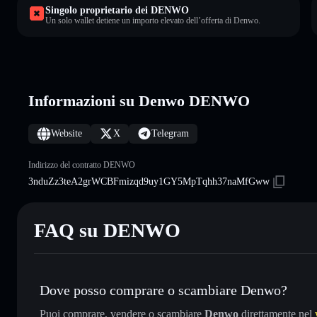
Singolo proprietario dei DENWO
Un solo wallet detiene un importo elevato dell’offerta di Denwo.
Informazioni su Denwo DENWO
Website
X
Telegram
Indirizzo del contratto DENWO
3nduZz3teA2grWCBFmizqd9uy1GY5MpTqhh37naMfGww
FAQ su DENWO
Dove posso comprare o scambiare Denwo?
Puoi comprare, vendere o scambiare
Denwo
direttamente nel