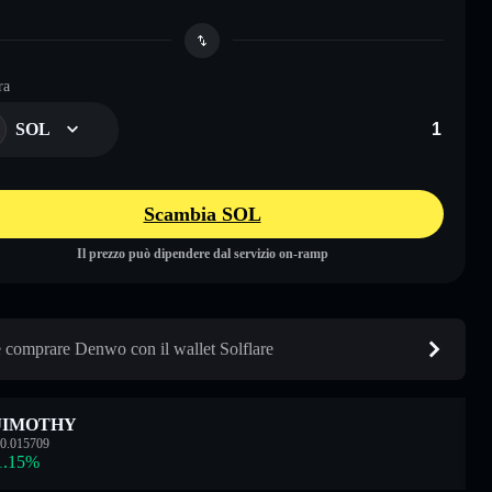
ra
SOL
Scambia SOL
Il prezzo può dipendere dal servizio on-ramp
comprare Denwo con il wallet Solflare
JIMOTHY
0.015709
1.15
%