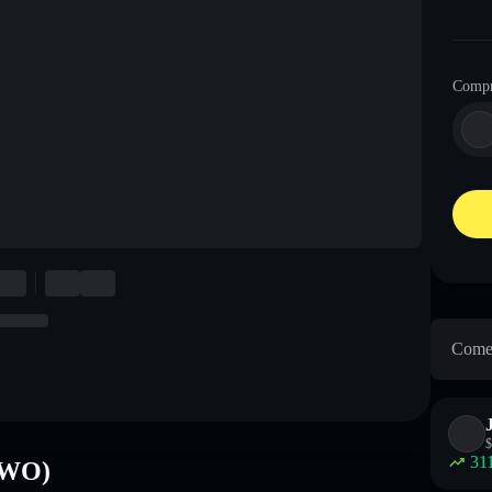
Comp
Come 
$
31
NWO)