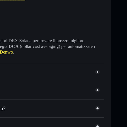
maggiori DEX Solana per trovare il prezzo migliore
tegia
DCA
(dollar-cost averaging) per automatizzare i
 Denwo
.
na?
C o in migliaia di altri token Solana al prezzo
ezzo desiderato di DENWO