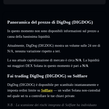
Panoramica del prezzo di DigDog (DIGDOG)
In questo momento non sono disponibili informazioni sul prezzo a
causa della bassissima liquidità.
Attualmente, DigDog (DIGDOG) mostra un volume sulle 24 ore di
N/A
,
nessuna variazione
rispetto a ieri.
La sua attuale capitalizzazione di mercato è circa
N/A
. La liquidità
sui maggiori DEX Solana in questo momento è pari a
N/A
.
Fai trading DigDog (DIGDOG) su Solflare
DigDog (DIGDOG) è disponibile per scambialo istantaneamente e
imposta ordini limite su
Solflare
— un wallet Solana non-custodial
nel quale sei tu a controllare le tue chiavi private.
N.B.: La scansione dei rischi integrata di Solflare ha individuato