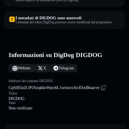
Basso importo di liquidità nel pool di DigDog.
I metadati di DIGDOG sono mutevoli
I metadati del token DigDog possono essere modificati dal proprietario.
Informazioni su DigDog DIGDOG
Website
X
Telegram
Indirizzo del contratto DIGDOG
CqStH5n2LfPJAoqkkoWpct6L1winzxvAtcEhxB6aacvy
Ticker
DIGDOG
Stato
Non verificato