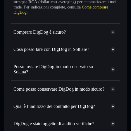
strategia
DCA
(dollar-cost averaging) per automatizzare i tuoi
trade. Per indicazioni complete, consulta
Come comprare
DigDog
.
Comprare DigDog è sicuro?
DigDog
non è verificato
Cosa posso fare con DigDog in Solflare?
DigDog
wallet Solflare
Scambiare istantaneamente
— scambia DIGDOG in
Posso inviare DigDog in modo riservato su
SOL, USDC o in migliaia di altri token Solana al prezzo
Solana?
migliore con il routing intelligente dell’ordine
Aggregatore di privacy
Impostare ordini limite
— automatizza i tuoi trade al
Come posso conservare DigDog in modo sicuro?
prezzo desiderato di DIGDOG
Usare il DCA
— applica la strategia dollar-cost average su
DigDog
DIGDOG nel tempo
wallet non-custodial
Solflare
Qual è l’indirizzo del contratto per DigDog?
Inviare in modo riservato
— trasferisci DIGDOG senza
collegare pubblicamente i wallet usando l’Aggregatore di
DigDog
privacy incorporato di Solflare
CqStH5n2LfPJAoqkkoWpct6L1winzxvAtcEhxB6aacvy
Solflare
DigDog è stato oggetto di audit o verifiche?
Aggregatore di privacy
Monitorare in tempo reale
— conosci prezzo, volume,
DigDog