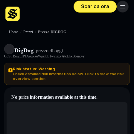
Scarica ora
Menu
Home
/
Prezzi
/
Prezzo DIGDOG
DigDog
prezzo di oggi
CqStH5n2LfPJAoqkkoWpct6L1winzxvAtcEhxB6aacvy
Risk status: Warning
Check detailed risk information below. Click to view the risk
overview section.
No price information available at this time.