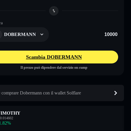
ra
DOBERMANN
Scambia DOBERMANN
Il prezzo può dipendere dal servizio on-ramp
comprare Dobermann con il wallet Solflare
JIMOTHY
0.014602
1.82
%