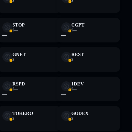
$—
$—
—
—
STOP
CGPT
$—
$—
—
—
GNET
REST
$—
$—
—
—
RSPD
1DEV
$—
$—
—
—
TOKERO
GODEX
$—
$—
—
—