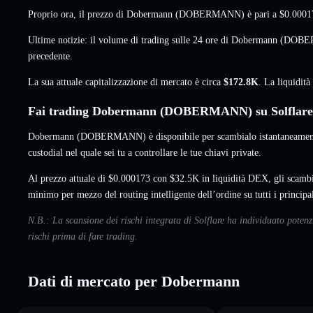
Proprio ora, il prezzo di Dobermann (DOBERMANN) è pari a
$0.0001
Ultime notizie: il volume di trading sulle 24 ore di Dobermann (D
precedente.
La sua attuale capitalizzazione di mercato è circa
$172.8K
. La liquidit
Fai trading Dobermann (DOBERMANN) su Solflare
Dobermann (DOBERMANN) è disponibile per scambialo istantaneamente
custodial nel quale sei tu a controllare le tue chiavi private.
Al prezzo attuale di $0.000173 con $32.5K in liquidità DEX, gli sca
minimo per mezzo del routing intelligente dell’ordine su tutti i princip
N.B.: La scansione dei rischi integrata di Solflare ha individuato pote
rischi prima di fare trading.
Dati di mercato per Dobermann