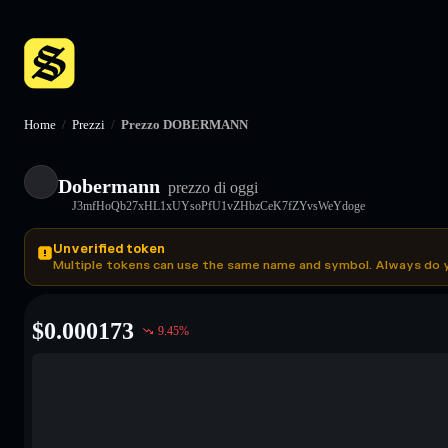
Home
/
Prezzi
/
Prezzo DOBERMANN
Dobermann
prezzo di oggi
J3mfHoQb27xHL1xUYsoPfU1vZHbzCeK7fZYvsWeYdoge
Unverified token
Multiple tokens can use the same name and symbol. Always do 
$
0.000173
9.45
%