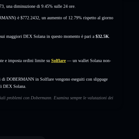
73
, una diminuzione di 9.45%
sulle 24 ore.
OBERMANN) è
$772.2432
,
un aumento of 12.79%
rispetto al giorno
à sui maggiori DEX Solana in questo momento è pari a
$32.5K
.
 e imposta ordini limite su
Solflare
— un wallet Solana non-
mbi di DOBERMANN in Solflare vengono eseguiti con slippage
ali DEX Solana.
nziali problemi con Dobermann. Esamina sempre le valutazioni dei