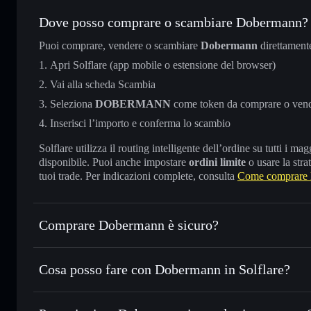
Dove posso comprare o scambiare Dobermann?
Puoi comprare, vendere o scambiare
Dobermann
direttament
Apri Solflare (app mobile o estensione del browser)
Vai alla scheda Scambia
Seleziona
DOBERMANN
come token da comprare o ven
Inserisci l’importo e conferma lo scambio
Solflare utilizza il routing intelligente dell’ordine su tutti i 
disponibile. Puoi anche impostare
ordini limite
o usare la stra
tuoi trade. Per indicazioni complete, consulta
Come comprare
Comprare Dobermann è sicuro?
Dobermann
non è verificato
Cosa posso fare con Dobermann in Solflare?
Dobermann
wallet Solflare