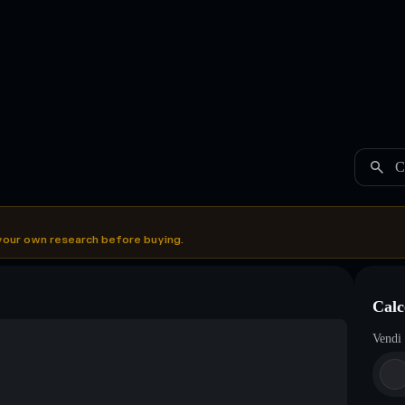
C
your own research before buying.
Cal
Vendi