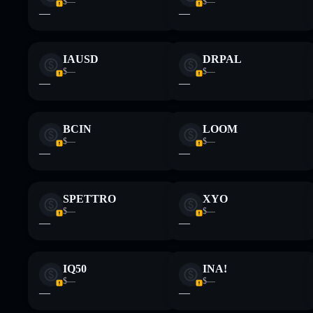
$—
$—
—
—
IAUSD
DRPAL
$—
$—
—
—
BCIN
LOOM
$—
$—
—
—
SPETTRO
XYO
$—
$—
—
—
IQ50
INA!
$—
$—
—
—