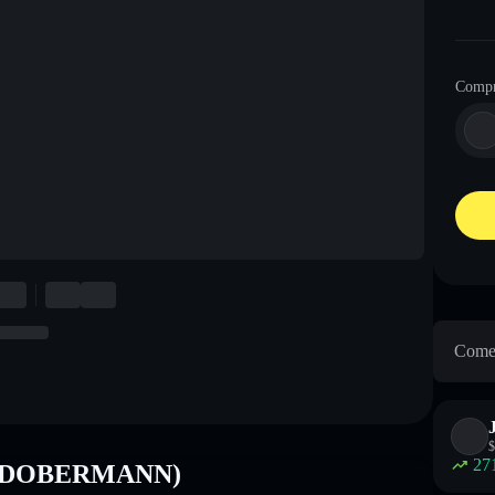
Comp
Come 
$
27
nn (DOBERMANN)