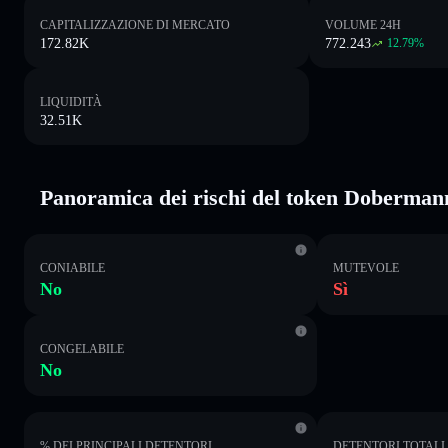
CAPITALIZZAZIONE DI MERCATO
VOLUME 24H
172.82K
772.243
12.79
%
LIQUIDITÀ
32.51K
Panoramica dei rischi del token Doberman
CONIABILE
MUTEVOLE
No
Sì
CONGELABILE
No
% DEI PRINCIPALI DETENTORI
DETENTORI TOTALI