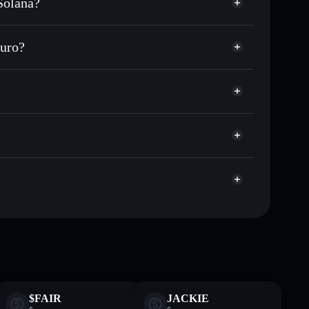
Solana?
, USDC o in migliaia di altri token Solana al
rezzo desiderato di DOBERMANN
uro?
ge su DOBERMANN nel tempo
wallet non-custodial
Solflare
a collegare pubblicamente i wallet usando
Dobermann
Aggregatore di
pitalizzazione di mercato e liquidità di DOBERMANN
n wallet non-custodial all’interno del quale hai il
ge
DOBERMANN
wallet
ormativi e non costituiscono una consulenza finanziaria.
$FAIR
JACKIE
z.