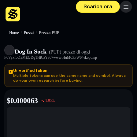
Scarica ora
Menu
Home
/
Prezzi
/
Prezzo PUP
Dog In Sock
(PUP)
prezzo di oggi
F6Vyxf5c1aMEQDqTHiCzY367wwwtHuMCk7W64ekopump
Unverified token
Multiple tokens can use the same name and symbol. Always
do your own research before buying.
$
0.000063
1.95
%