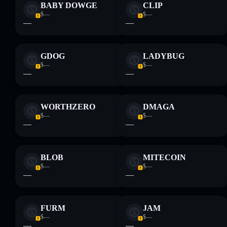
BABY DOWGE
CLIP
$—
$—
—
—
GDOG
LADYBUG
$—
$—
—
—
WORTHZERO
DMAGA
$—
$—
—
—
BLOB
MITECOIN
$—
$—
—
—
FURM
JAM
$—
$—
—
—