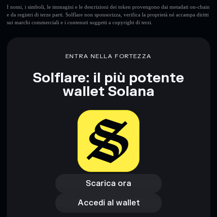
I nomi, i simboli, le immagini e le descrizioni dei token provengono dai metadati on-chain
e da registri di terze parti. Solflare non sponsorizza, verifica la proprietà né accampa diritti
sui marchi commerciali e i contenuti soggetti a copyright di terzi.
ENTRA NELLA FORTEZZA
Solflare: il più potente
wallet Solana
Scarica ora
Accedi al wallet
Scarica ora
Accedi al wallet