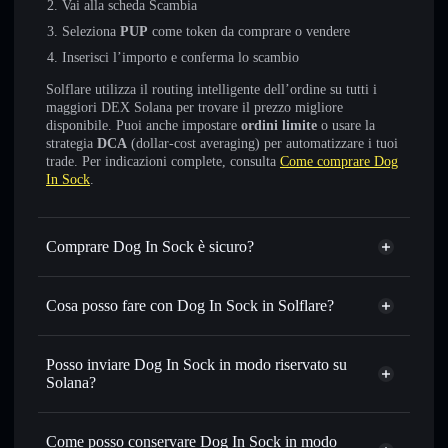
Vai alla scheda Scambia
Seleziona
PUP
come token da comprare o vendere
Inserisci l’importo e conferma lo scambio
Solflare utilizza il routing intelligente dell’ordine su tutti i
maggiori DEX Solana per trovare il prezzo migliore
disponibile. Puoi anche impostare
ordini limite
o usare la
strategia
DCA
(dollar-cost averaging) per automatizzare i tuoi
trade. Per indicazioni complete, consulta
Come comprare Dog
In Sock
.
Comprare Dog In Sock è sicuro?
Dog In Sock
non è verificato
Cosa posso fare con Dog In Sock in Solflare?
Dog In Sock
wallet Solflare
Scambiare istantaneamente
— scambia PUP in SOL,
Posso inviare Dog In Sock in modo riservato su
USDC o in migliaia di altri token Solana al prezzo migliore
Solana?
con il routing intelligente dell’ordine
Aggregatore di privacy
Impostare ordini limite
— automatizza i tuoi trade al
Come posso conservare Dog In Sock in modo
prezzo desiderato di PUP