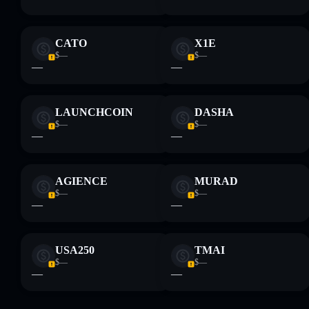
CATO
X1E
$—
$—
—
—
LAUNCHCOIN
DASHA
$—
$—
—
—
AGIENCE
MURAD
$—
$—
—
—
USA250
TMAI
$—
$—
—
—