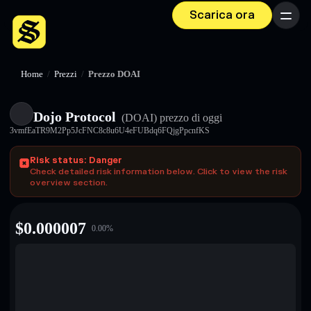
Scarica ora
Menu
Home
/
Prezzi
/
Prezzo DOAI
Dojo Protocol
(DOAI)
prezzo di oggi
3vmfEaTR9M2Pp5JcFNC8c8u6U4eFUBdq6FQjgPpcnfKS
Risk status: Danger
Check detailed risk information below. Click to view the risk
overview section.
$
0.000007
0.00
%