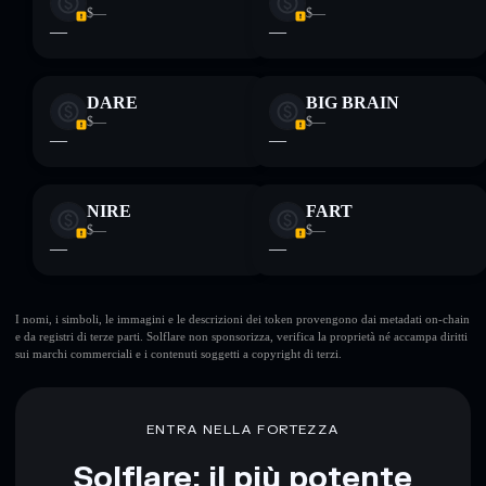
$—
$—
—
—
DARE
BIG BRAIN
$—
$—
—
—
NIRE
FART
$—
$—
—
—
I nomi, i simboli, le immagini e le descrizioni dei token provengono dai metadati on-chain
e da registri di terze parti. Solflare non sponsorizza, verifica la proprietà né accampa diritti
sui marchi commerciali e i contenuti soggetti a copyright di terzi.
ENTRA NELLA FORTEZZA
Solflare: il più potente