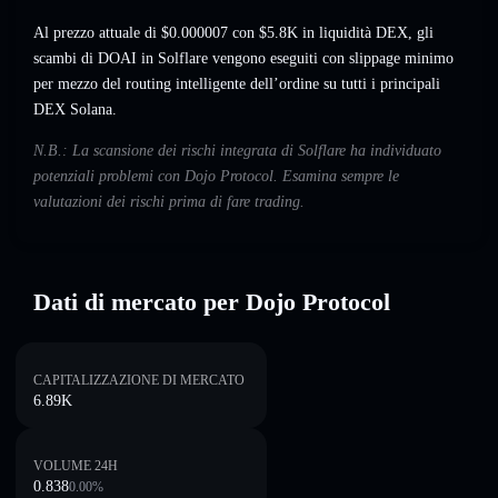
Al prezzo attuale di $0.000007 con $5.8K in liquidità DEX, gli
scambi di DOAI in Solflare vengono eseguiti con slippage minimo
per mezzo del routing intelligente dell’ordine su tutti i principali
DEX Solana.
N.B.: La scansione dei rischi integrata di Solflare ha individuato
potenziali problemi con Dojo Protocol. Esamina sempre le
valutazioni dei rischi prima di fare trading.
Dati di mercato per Dojo Protocol
CAPITALIZZAZIONE DI MERCATO
6.89K
VOLUME 24H
0.838
0.00
%