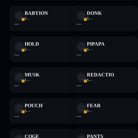
BABYION
DONK
$—
$—
—
—
HOLD
PIPAPA
$—
$—
—
—
MUSK
REDACTIO
$—
$—
—
—
POUCH
FEAR
$—
$—
—
—
COGE
PANTS