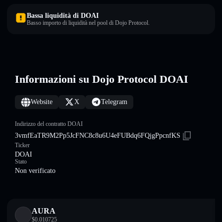
Bassa liquidità di DOAI
Basso importo di liquidità nel pool di Dojo Protocol.
Informazioni su Dojo Protocol DOAI
Website
X
Telegram
Indirizzo del contratto DOAI
3vmfEaTR9M2Pp5JcFNC8c8u6U4eFUBdq6FQjgPpcnfKS
Ticker
DOAI
Stato
Non verificato
AURA
$
0.010725