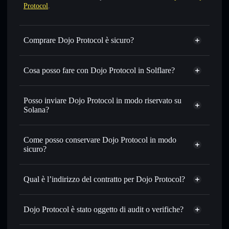
Protocol
.
Comprare Dojo Protocol è sicuro?
Dojo Protocol
non è verificato
Cosa posso fare con Dojo Protocol in Solflare?
Dojo Protocol
wallet Solflare
Scambiare istantaneamente
— scambia DOAI in SOL,
Posso inviare Dojo Protocol in modo riservato su
USDC o in migliaia di altri token Solana al prezzo migliore
Solana?
con il routing intelligente dell’ordine
Aggregatore di privacy
Impostare ordini limite
— automatizza i tuoi trade al
Come posso conservare Dojo Protocol in modo
prezzo desiderato di DOAI
sicuro?
Usare il DCA
— applica la strategia dollar-cost average su
DOAI nel tempo
Dojo Protocol
wallet non-custodial
Solflare
Inviare in modo riservato
— trasferisci DOAI senza
Qual è l’indirizzo del contratto per Dojo Protocol?
collegare pubblicamente i wallet usando l’Aggregatore di
privacy incorporato di Solflare
Dojo Protocol
Solflare
3vmfEaTR9M2Pp5JcFNC8c8u6U4eFUBdq6FQjgPpcnfKS
Monitorare in tempo reale
— conosci prezzo, volume,
Dojo Protocol
Dojo Protocol è stato oggetto di audit o verifiche?
Aggregatore
capitalizzazione di mercato e liquidità di DOAI
di privacy
Dojo Protocol
non è verificato