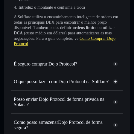
Introduz o montante e confirma a troca
A Solflare utiliza o encaminhamento inteligente de ordens em
todas as principais DEX para encontrar o melhor preço
disponível. Também podes definir
ordens limite
ou utilizar
DCA
(custo médio em dólares) para automatizares as tuas
negociações. Para o guia completo, vê
Como Comprar Dojo
Protocol
.
É seguro comprar Dojo Protocol?
Dojo Protocol
não está verificado
O que posso fazer com Dojo Protocol na Solflare?
Dojo Protocol
Carteira Solflare
Trocar instantaneamente
— trocar DOAI por SOL,
Posso enviar Dojo Protocol de forma privada na
USDC ou milhares de outros tokens Solana com
Solana?
encaminhamento inteligente de ordens para obteres o
Agregador de Privacidade
melhor preço disponível
Como posso armazenarDojo Protocol de forma
Definir ordens limite
— automatizar transações ao teu
segura?
preço-alvo para DOAI