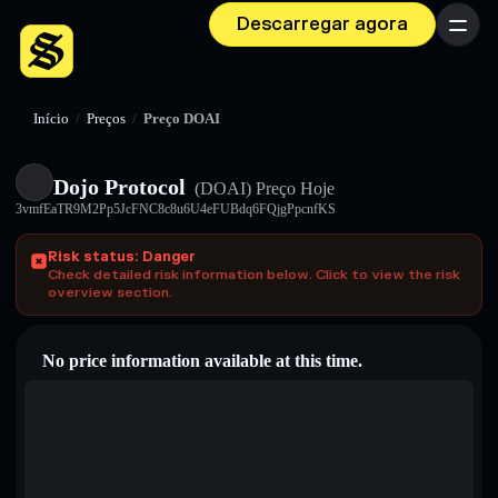
Descarregar agora
Menu
Início
/
Preços
/
Preço DOAI
Dojo Protocol
(DOAI)
Preço Hoje
3vmfEaTR9M2Pp5JcFNC8c8u6U4eFUBdq6FQjgPpcnfKS
Risk status: Danger
Check detailed risk information below. Click to view the risk
overview section.
No price information available at this time.