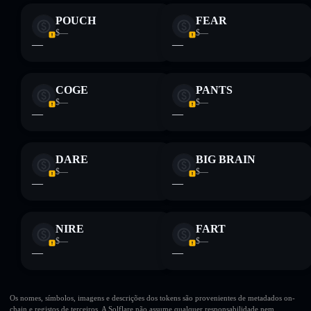
POUCH
FEAR
$—
$—
—
—
COGE
PANTS
$—
$—
—
—
DARE
BIG BRAIN
$—
$—
—
—
NIRE
FART
$—
$—
—
—
Os nomes, símbolos, imagens e descrições dos tokens são provenientes de metadados on-
chain e registos de terceiros. A Solflare não assume qualquer responsabilidade nem