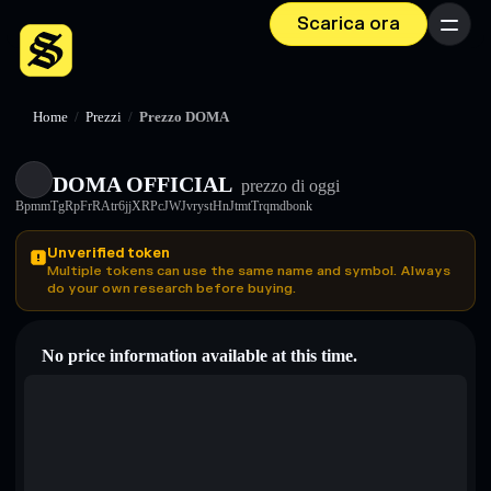
Scarica ora
Menu
Home
/
Prezzi
/
Prezzo DOMA
DOMA OFFICIAL
prezzo di oggi
BpmmTgRpFrRAtr6jjXRPcJWJvrystHnJtmtTrqmdbonk
Unverified token
Multiple tokens can use the same name and symbol. Always
do your own research before buying.
No price information available at this time.