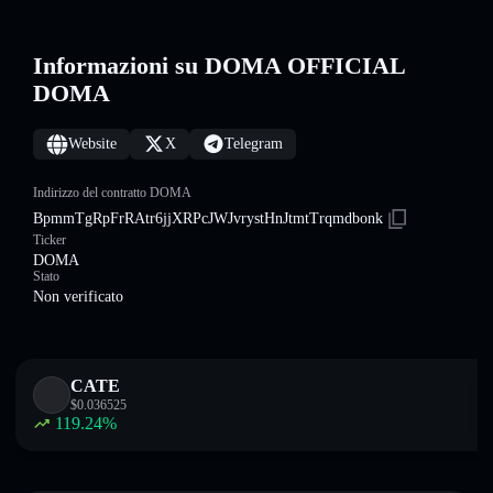
Informazioni su DOMA OFFICIAL
DOMA
Website
X
Telegram
Indirizzo del contratto DOMA
BpmmTgRpFrRAtr6jjXRPcJWJvrystHnJtmtTrqmdbonk
Ticker
DOMA
Stato
Non verificato
CATE
$
0.036525
119.24
%