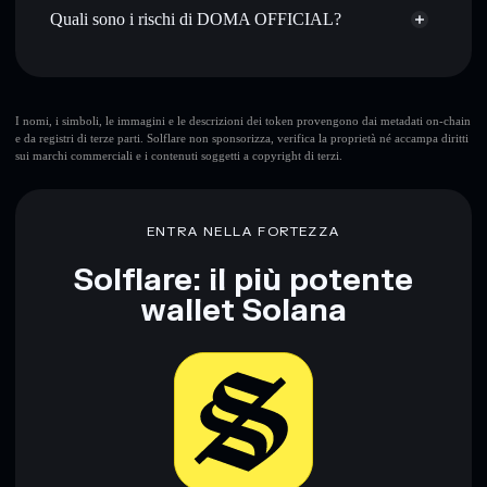
DOMA
wallet Solflare
Quali sono i rischi di DOMA OFFICIAL?
Rischi principali di DOMA OFFICIAL:
I nomi, i simboli, le immagini e le descrizioni dei token provengono dai metadati on-chain
e da registri di terze parti. Solflare non sponsorizza, verifica la proprietà né accampa diritti
sui marchi commerciali e i contenuti soggetti a copyright di terzi.
Disclaimer: Queste informazioni hanno esclusivamente scopi
formativi e non costituiscono una consulenza finanziaria.
Informati sempre autonomamente. Dati forniti da
ENTRA NELLA FORTEZZA
rugcheck.xyz.
Solflare: il più potente
wallet Solana
Scarica ora