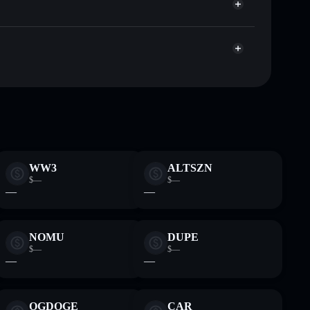
Aggregatore di privacy
talizzazione di mercato e liquidità di DJI6930
llet non-custodial all’interno del quale hai il pieno ed
pump
DJI6930
wallet Solflare
WW3
ALTSZN
$—
$—
—
—
NOMU
DUPE
$—
$—
—
—
OGDOGE
CAR