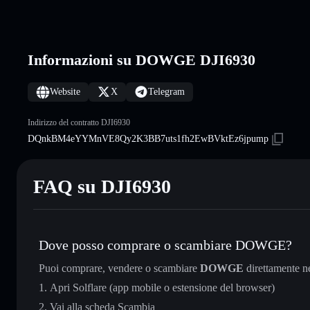
Informazioni su DOWGE DJI6930
Website
X
Telegram
Indirizzo del contratto DJI6930
DQnkBM4eYYMnVE8Qy2K3BB7uts1fh2EwBVktEz6jpump
FAQ su DJI6930
Dove posso comprare o scambiare DOWGE?
Puoi comprare, vendere o scambiare
DOWGE
direttamente n
Apri Solflare (app mobile o estensione del browser)
Vai alla scheda Scambia