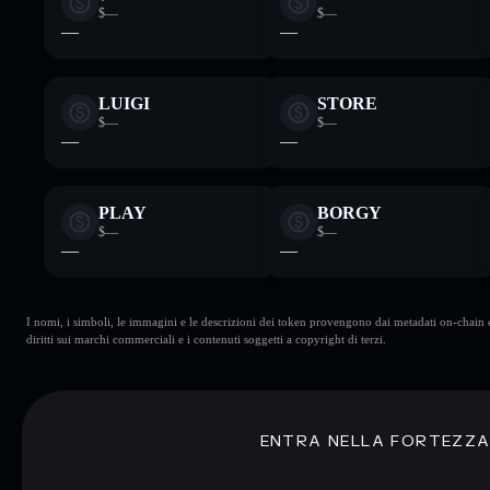
$—
$—
—
—
LUIGI
STORE
$—
$—
—
—
PLAY
BORGY
$—
$—
—
—
I nomi, i simboli, le immagini e le descrizioni dei token provengono dai metadati on-chain e 
diritti sui marchi commerciali e i contenuti soggetti a copyright di terzi.
ENTRA NELLA FORTEZZ