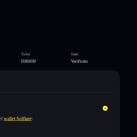
Ticker
Stato
DJI6930
Verificato
el
wallet Solflare
: