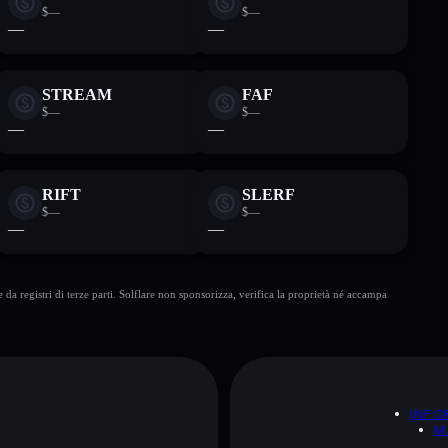
$—
$—
—
—
STREAM
FAF
$—
$—
—
—
RIFT
SLERF
$—
$—
—
—
da registri di terze parti. Solflare non sponsorizza, verifica la proprietà né accampa
A
INFO
M