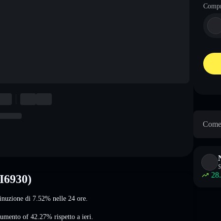
Comp
Come 
$
28
I6930)
iminuzione di 7.52%
nelle 24 ore.
aumento of 42.27%
rispetto a ieri.