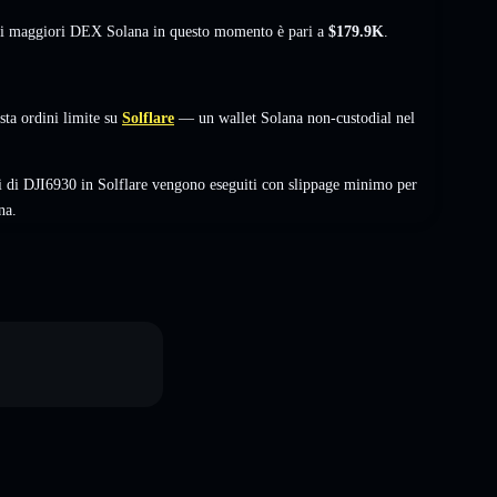
sui maggiori DEX Solana in questo momento è pari a
$179.9K
.
a ordini limite su
Solflare
— un wallet Solana non-custodial nel
i di DJI6930 in Solflare vengono eseguiti con slippage minimo per
na.