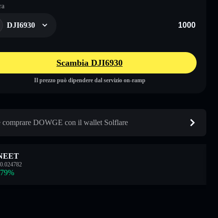
ra
DJI6930
Scambia DJI6930
Il prezzo può dipendere dal servizio on-ramp
comprare DOWGE con il wallet Solflare
NEET
0.024782
.79
%