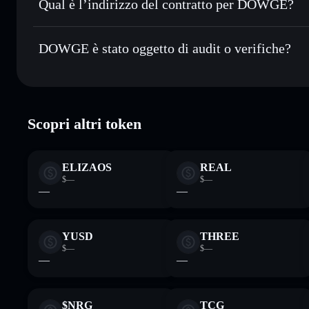
Qual è l’indirizzo del contratto per DOWGE?
Monitorare in tempo reale
— conosci prezzo, volume, capi
DOWGE
Conservare in modo sicuro
— tieni i tuoi DJI6930 in un wa
DQnkBM4eYYMnVE8Qy2K3BB7uts1fh2EwBVktEz6j
DOWGE è stato oggetto di audit o verifiche?
esclusivo controllo delle tue chiavi private
DOWGE
verificato
Scopri altri token
ELIZAOS
REAL
$—
$—
—
—
YUSD
THREE
$—
$—
—
—
$NRG
TCG