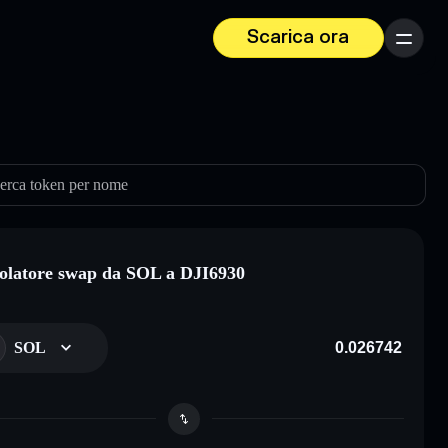
Scarica ora
Menu
erca token per nome
olatore swap da SOL a DJI6930
SOL