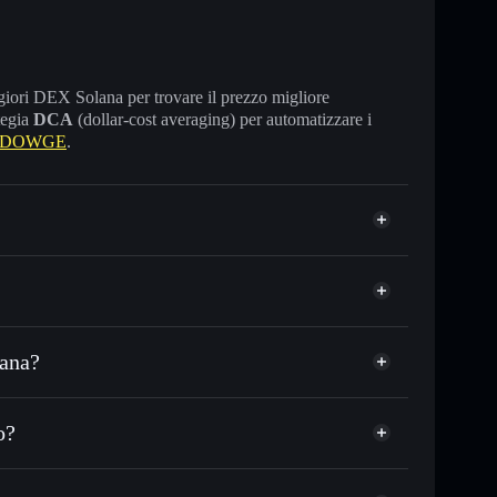
maggiori DEX Solana per trovare il prezzo migliore
tegia
DCA
(dollar-cost averaging) per automatizzare i
e DOWGE
.
lana?
DC o in migliaia di altri token Solana al prezzo
DOWGE
zo desiderato di DJI6930
o?
u DJI6930 nel tempo
wallet non-custodial
Solflare
legare pubblicamente i wallet usando l’Aggregatore di