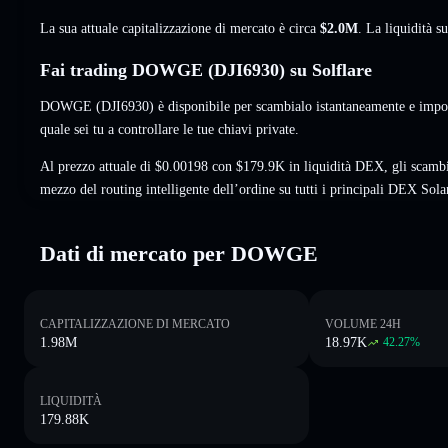
La sua attuale capitalizzazione di mercato è circa
$2.0M
. La liquidità 
Fai trading DOWGE (DJI6930) su Solflare
DOWGE (DJI6930) è disponibile per scambialo istantaneamente e impost
quale sei tu a controllare le tue chiavi private.
Al prezzo attuale di $0.00198 con $179.9K in liquidità DEX, gli scamb
mezzo del routing intelligente dell’ordine su tutti i principali DEX Sola
Dati di mercato per DOWGE
CAPITALIZZAZIONE DI MERCATO
VOLUME 24H
1.98M
18.97K
42.27
%
LIQUIDITÀ
179.88K