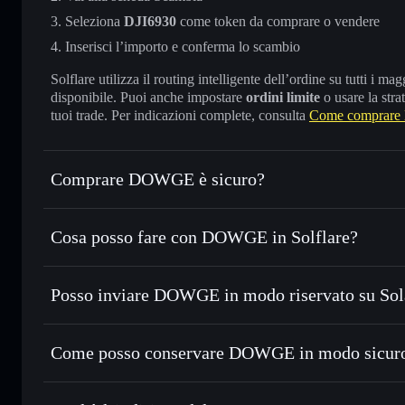
Seleziona
DJI6930
come token da comprare o vendere
Inserisci l’importo e conferma lo scambio
Solflare utilizza il routing intelligente dell’ordine su tutti i 
disponibile. Puoi anche impostare
ordini limite
o usare la stra
tuoi trade. Per indicazioni complete, consulta
Come comprar
Comprare DOWGE è sicuro?
DOWGE
token verificato
Cosa posso fare con DOWGE in Solflare?
DOWGE
wallet Solflare
Posso inviare DOWGE in modo riservato su So
Scambiare istantaneamente
— scambia DJI6930 in SOL, US
migliore con il routing intelligente dell’ordine
wallet Solflare
Aggregatore di privacy
Impostare ordini limite
— automatizza i tuoi trade al prez
Come posso conservare DOWGE in modo sicur
Usare il DCA
— applica la strategia dollar-cost average s
DOWGE
Inviare in modo riservato
— trasferisci DJI6930 senza col
privacy incorporato di Solflare