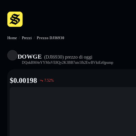
Home
/
Prezzi
/
Prezzo DJI6930
DOWGE
(DJI6930)
prezzo di oggi
DQnkBM4eYYMnVE8Qy2K3BB7uts1fh2EwBVktEz6jpump
$
0.00198
7.52
%