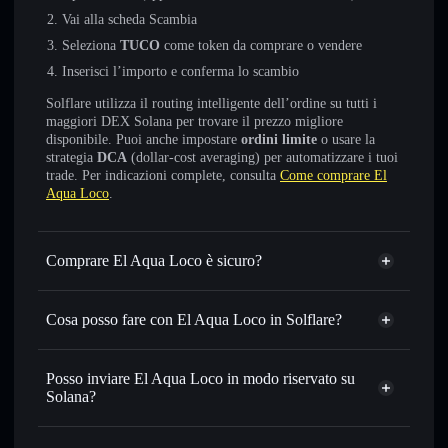
Vai alla scheda Scambia
Seleziona
TUCO
come token da comprare o vendere
Inserisci l’importo e conferma lo scambio
Solflare utilizza il routing intelligente dell’ordine su tutti i
maggiori DEX Solana per trovare il prezzo migliore
disponibile. Puoi anche impostare
ordini limite
o usare la
strategia
DCA
(dollar-cost averaging) per automatizzare i tuoi
trade. Per indicazioni complete, consulta
Come comprare El
Aqua Loco
.
Comprare El Aqua Loco è sicuro?
El Aqua Loco
non è verificato
Cosa posso fare con El Aqua Loco in Solflare?
El Aqua Loco
wallet Solflare
Scambiare istantaneamente
— scambia TUCO in SOL,
Posso inviare El Aqua Loco in modo riservato su
USDC o in migliaia di altri token Solana al prezzo migliore
Solana?
con il routing intelligente dell’ordine
Aggregatore di privacy
Impostare ordini limite
— automatizza i tuoi trade al