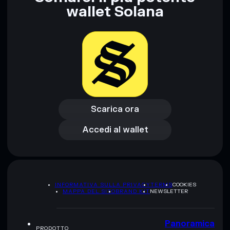
wallet Solana
Disclaimer: Queste informazioni hanno esclusivamente scopi
formativi e non costituiscono una consulenza finanziaria.
Informati sempre autonomamente. Dati forniti da
rugcheck.xyz.
Scarica ora
Accedi al wallet
Scarica ora
Accedi al wallet
INFORMATIVA SULLA PRIVACY
TERMS
COOKIES
MAPPA DEL SITO
BRAND KIT
NEWSLETTER
Panoramica
PRODOTTO