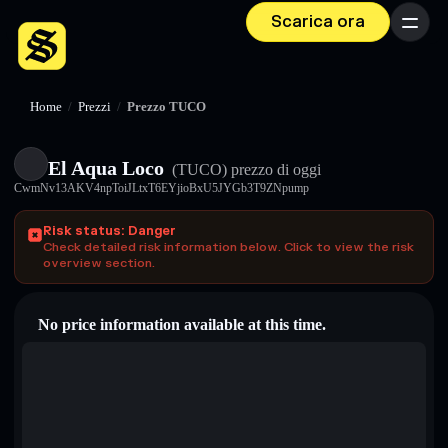
Scarica ora
Menu
Home
/
Prezzi
/
Prezzo TUCO
El Aqua Loco
(TUCO)
prezzo di oggi
CwmNv13AKV4npToiJLtxT6EYjioBxU5JYGb3T9ZNpump
Risk status: Danger
Check detailed risk information below. Click to view the risk
overview section.
No price information available at this time.