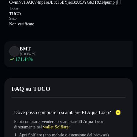
CwmNv13AKV4npToiJLtxT6EYjioBxU5JYGb3T9ZNpump
Ticker
TUCO
Stato
Non verificato
BMT
$
0.038259
171.44
%
FAQ su TUCO
Dove posso comprare o scambiare El Aqua Loco?
Puoi comprare, vendere o scambiare
El Aqua Loco
direttamente nel
wallet Solflare
:
Apri Solflare (app mobile o estensione del browser)