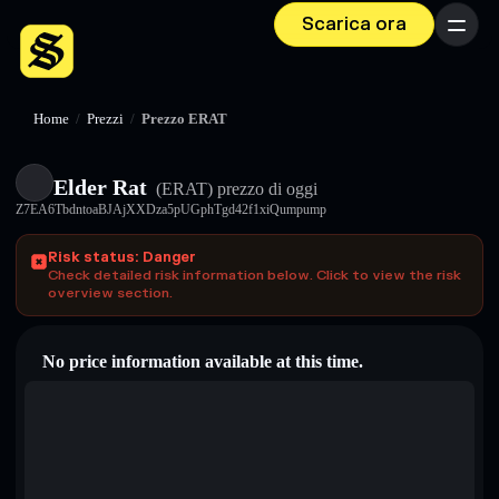
Scarica ora
Menu
Home
/
Prezzi
/
Prezzo ERAT
Elder Rat
(ERAT)
prezzo di oggi
Z7EA6TbdntoaBJAjXXDza5pUGphTgd42f1xiQumpump
Risk status: Danger
Check detailed risk information below. Click to view the risk
overview section.
No price information available at this time.