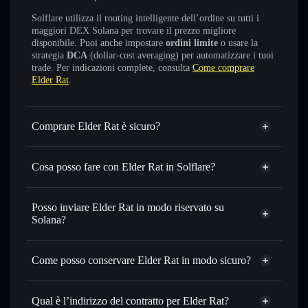
Solflare utilizza il routing intelligente dell’ordine su tutti i
maggiori DEX Solana per trovare il prezzo migliore
disponibile. Puoi anche impostare
ordini limite
o usare la
strategia
DCA
(dollar-cost averaging) per automatizzare i tuoi
trade. Per indicazioni complete, consulta
Come comprare
Elder Rat
.
Comprare Elder Rat è sicuro?
Elder Rat
non è verificato
Cosa posso fare con Elder Rat in Solflare?
Elder Rat
wallet Solflare
Scambiare istantaneamente
— scambia ERAT in SOL,
Posso inviare Elder Rat in modo riservato su
USDC o in migliaia di altri token Solana al prezzo migliore
Solana?
con il routing intelligente dell’ordine
Aggregatore di privacy
Impostare ordini limite
— automatizza i tuoi trade al
Come posso conservare Elder Rat in modo sicuro?
prezzo desiderato di ERAT
Usare il DCA
— applica la strategia dollar-cost average su
Elder Rat
ERAT nel tempo
wallet non-custodial
Solflare
Qual è l’indirizzo del contratto per Elder Rat?