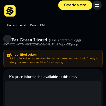
Scarica ora
Menu
Home
/
Prezzi
/
Prezzo FGL
Fat Green Lizard
(FGL)
prezzo di oggi
4D7WC52wVYMkGCE5ZDKA54uC41zjU1vk7AjuvnNDpump
Unverified token
Multiple tokens can use the same name and symbol. Always
do your own research before buying.
No price information available at this time.