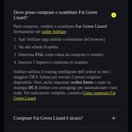
Dove posso comprare o scambiare Fat Green
Lizard?
Puoi comprare, vendere o scambiare
Fat Green Lizard
direttamente nel
wallet Solflare
:
Apri Solflare (app mobile o estensione del browser)
Vai alla scheda Scambia
Seleziona
FGL
come token da comprare o vendere
Inserisci l’importo e conferma lo scambio
Solflare utilizza il routing intelligente dell’ordine su tutti i
maggiori DEX Solana per trovare il prezzo migliore
disponibile. Puoi anche impostare
ordini limite
o usare la
strategia
DCA
(dollar-cost averaging) per automatizzare i tuoi
trade. Per indicazioni complete, consulta
Come comprare Fat
Green Lizard
.
Comprare Fat Green Lizard è sicuro?
Fat Green Lizard
non è verificato