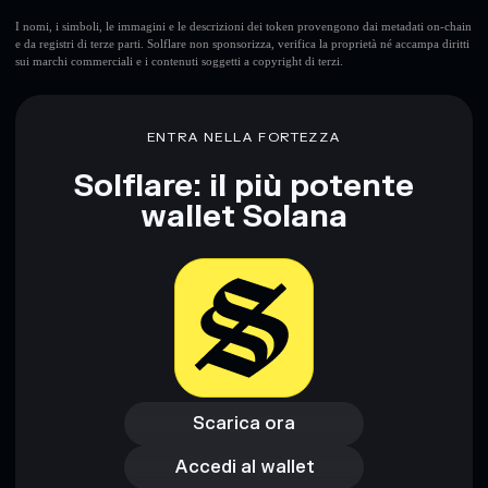
I nomi, i simboli, le immagini e le descrizioni dei token provengono dai metadati on-chain
e da registri di terze parti. Solflare non sponsorizza, verifica la proprietà né accampa diritti
sui marchi commerciali e i contenuti soggetti a copyright di terzi.
Disclaimer: Queste informazioni hanno esclusivamente scopi
formativi e non costituiscono una consulenza finanziaria.
Informati sempre autonomamente. Dati forniti da
ENTRA NELLA FORTEZZA
rugcheck.xyz.
Solflare: il più potente
wallet Solana
Scarica ora
Accedi al wallet
Scarica ora
Accedi al wallet