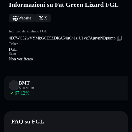
Informazioni su Fat Green Lizard FGL
Website
X
Indirizzo del contratto FGL
4D7WC52wVYMkGCE5ZDKA54uC41zjU1vk7AjuvnNDpump
Ticker
FGL
Stato
Non verificato
BMT
$
0.021058
67.12
%
FAQ su FGL