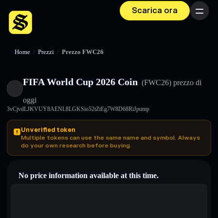
Scarica ora
Menu
Home
/
Prezzi
/
Prezzo FWC26
FIFA World Cup 2026 Coin
(FWC26)
prezzo di
oggi
3vCjvdLJKVUY8AENL8LGKSio52tZtEg7W8D68RiJpump
Unverified token
Multiple tokens can use the same name and symbol. Always
do your own research before buying.
No price information available at this time.