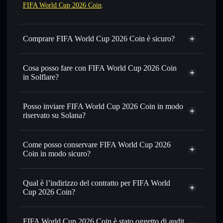
FIFA World Cup 2026 Coin
.
Comprare FIFA World Cup 2026 Coin è sicuro?
FIFA World Cup 2026 Coin
non è verificato
Cosa posso fare con FIFA World Cup 2026 Coin
in Solflare?
FIFA World Cup 2026 Coin
wallet Solflare
Scambiare istantaneamente
— scambia FWC26 in SOL,
Posso inviare FIFA World Cup 2026 Coin in modo
USDC o in migliaia di altri token Solana al prezzo migliore
riservato su Solana?
con il routing intelligente dell’ordine
Aggregatore di privacy
Impostare ordini limite
— automatizza i tuoi trade al
Come posso conservare FIFA World Cup 2026
prezzo desiderato di FWC26
Coin in modo sicuro?
Usare il DCA
— applica la strategia dollar-cost average su
FWC26 nel tempo
FIFA World Cup 2026 Coin
wallet non-custodial
Solflare
Inviare in modo riservato
— trasferisci FWC26 senza
Qual è l’indirizzo del contratto per FIFA World
collegare pubblicamente i wallet usando l’Aggregatore di
Cup 2026 Coin?
privacy incorporato di Solflare
Solflare
FIFA World
Monitorare in tempo reale
— conosci prezzo, volume,
FIFA World Cup 2026 Coin
Cup 2026 Coin
capitalizzazione di mercato e liquidità di FWC26
FIFA World Cup 2026 Coin è stato oggetto di audit
Aggregatore di privacy