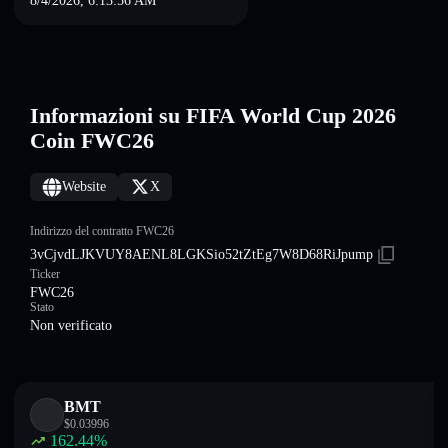
8/4/2026, 6:13:56 AM
Informazioni su FIFA World Cup 2026
Coin FWC26
Website
X
Indirizzo del contratto FWC26
3vCjvdLJKVUY8AENL8LGKSio52tZtEg7W8D68RiJpump
Ticker
FWC26
Stato
Non verificato
BMT
$
0.03996
162.44
%