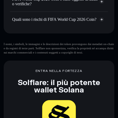
3vCjvdLJKVUY8AENL8LGKSio52tZtEg7W8D68RiJpump
o verifiche?
Conservare in modo sicuro
— tieni i tuoi FWC26 in un
wallet non-custodial all’interno del quale hai il pieno ed
FIFA World Cup 2026 Coin
non è verificato
esclusivo controllo delle tue chiavi private
FWC26
wallet Solflare
Quali sono i rischi di FIFA World Cup 2026 Coin?
Rischi principali di FIFA World Cup 2026 Coin:
I nomi, i simboli, le immagini e le descrizioni dei token provengono dai metadati on-chain
e da registri di terze parti. Solflare non sponsorizza, verifica la proprietà né accampa diritti
sui marchi commerciali e i contenuti soggetti a copyright di terzi.
Disclaimer: Queste informazioni hanno esclusivamente scopi
formativi e non costituiscono una consulenza finanziaria.
Informati sempre autonomamente. Dati forniti da
ENTRA NELLA FORTEZZA
rugcheck.xyz.
Solflare: il più potente
wallet Solana