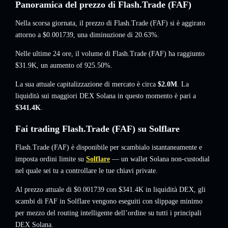
Panoramica del prezzo di Flash.Trade (FAF)
Nella scorsa giornata, il prezzo di Flash.Trade (FAF) si è aggirato
attorno a
$0.001739
, una diminuzione di 20.63%
.
Nelle ultime 24 ore, il volume di Flash.Trade (FAF) ha raggiunto
$31.9K
,
un aumento of 925.50%
.
La sua attuale capitalizzazione di mercato è circa
$2.0M
. La
liquidità sui maggiori DEX Solana in questo momento è pari a
$341.4K
.
Fai trading Flash.Trade (FAF) su Solflare
Flash.Trade (FAF) è disponibile per scambialo istantaneamente e
imposta ordini limite su
Solflare
— un wallet Solana non-custodial
nel quale sei tu a controllare le tue chiavi private.
Al prezzo attuale di $0.001739 con $341.4K in liquidità DEX, gli
scambi di FAF in Solflare vengono eseguiti con slippage minimo
per mezzo del routing intelligente dell’ordine su tutti i principali
DEX Solana.