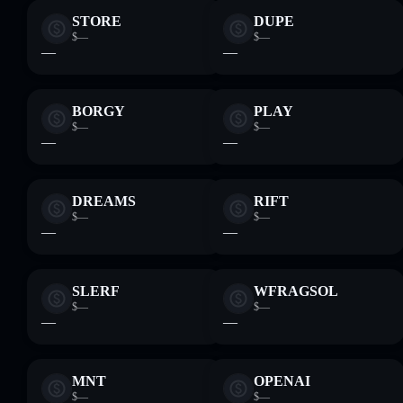
STORE
DUPE
$—
$—
—
—
BORGY
PLAY
$—
$—
—
—
DREAMS
RIFT
$—
$—
—
—
SLERF
WFRAGSOL
$—
$—
—
—
MNT
OPENAI
$—
$—