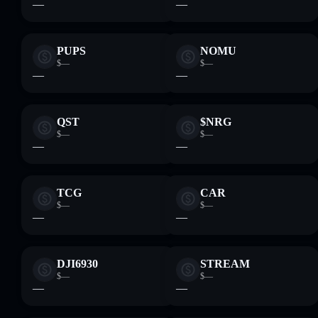
—
—
PUPS
NOMU
$—
$—
—
—
QST
$NRG
$—
$—
—
—
TCG
CAR
$—
$—
—
—
DJI6930
STREAM
$—
$—
—
—