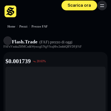
Scarica ora
Menu
Home
/
Prezzi
/
Prezzo FAF
Flash.Trade
(FAF)
prezzo di oggi
FAFxVxnkzZHMCodkWyoccgUNgVScqMw2mhhQBYDFjFAF
$
0.001739
20.63
%