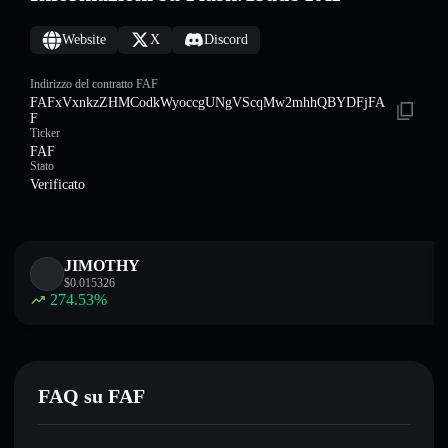
Website
X
Discord
Indirizzo del contratto FAF
FAFxVxnkzZHMCodkWyoccgUNgVScqMw2mhhQBYDFjFA
F
Ticker
FAF
Stato
Verificato
JIMOTHY
$
0.015326
274.53
%
FAQ su FAF