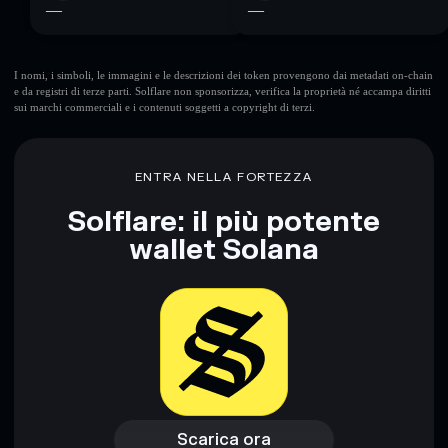
—
—
I nomi, i simboli, le immagini e le descrizioni dei token provengono dai metadati on-chain
e da registri di terze parti. Solflare non sponsorizza, verifica la proprietà né accampa diritti
sui marchi commerciali e i contenuti soggetti a copyright di terzi.
ENTRA NELLA FORTEZZA
Solflare: il più potente
wallet Solana
Scarica ora
Accedi al wallet
Scarica ora