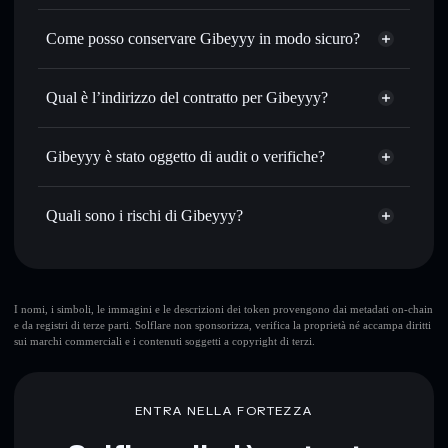
Aggregatore di privacy
Impostare ordini limite
— automatizza i tuoi trade al
Come posso conservare Gibeyyy in modo sicuro?
prezzo desiderato di GIBBEY
Usare il DCA
— applica la strategia dollar-cost average su
Gibeyyy
GIBBEY nel tempo
wallet non-custodial
Solflare
Qual è l’indirizzo del contratto per Gibeyyy?
Inviare in modo riservato
— trasferisci GIBBEY senza
collegare pubblicamente i wallet usando l’Aggregatore di
Gibeyyy
privacy incorporato di Solflare
Hwy8dsBRnbZ6XBcNGU69mSDWB61c6GVNznnBDWjkpump
Solflare
Gibeyyy è stato oggetto di audit o verifiche?
Aggregatore di privacy
Monitorare in tempo reale
— conosci prezzo, volume,
Gibeyyy
Gibeyyy
non è verificato
capitalizzazione di mercato e liquidità di GIBBEY
GIBBEY
wallet Solflare
Quali sono i rischi di Gibeyyy?
Conservare in modo sicuro
— tieni i tuoi GIBBEY in un
wallet non-custodial all’interno del quale hai il pieno ed
esclusivo controllo delle tue chiavi private
Rischi principali di Gibeyyy:
I nomi, i simboli, le immagini e le descrizioni dei token provengono dai metadati on-chain
e da registri di terze parti. Solflare non sponsorizza, verifica la proprietà né accampa diritti
sui marchi commerciali e i contenuti soggetti a copyright di terzi.
Disclaimer: Queste informazioni hanno esclusivamente scopi
formativi e non costituiscono una consulenza finanziaria.
Informati sempre autonomamente. Dati forniti da
ENTRA NELLA FORTEZZA
rugcheck.xyz.