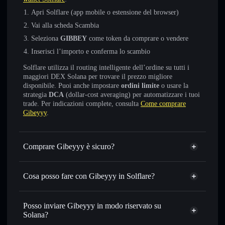
Apri Solflare (app mobile o estensione del browser)
Vai alla scheda Scambia
Seleziona
GIBBEY
come token da comprare o vendere
Inserisci l’importo e conferma lo scambio
Solflare utilizza il routing intelligente dell’ordine su tutti i
maggiori DEX Solana per trovare il prezzo migliore
disponibile. Puoi anche impostare
ordini limite
o usare la
strategia
DCA
(dollar-cost averaging) per automatizzare i tuoi
trade. Per indicazioni complete, consulta
Come comprare
Gibeyyy
.
Comprare Gibeyyy è sicuro?
Gibeyyy
non è verificato
Cosa posso fare con Gibeyyy in Solflare?
Gibeyyy
wallet Solflare
Scambiare istantaneamente
— scambia GIBBEY in SOL,
Posso inviare Gibeyyy in modo riservato su
USDC o in migliaia di altri token Solana al prezzo migliore
Solana?
con il routing intelligente dell’ordine