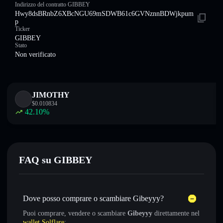
Indirizzo del contratto GIBBEY
Hwy8dsBRnbZ6XBcNGU69mSDWB61c6GVNznnBDWjkpum
p
Ticker
GIBBEY
Stato
Non verificato
JIMOTHY
$
0.010834
42.10
%
FAQ su GIBBEY
Dove posso comprare o scambiare Gibeyyy?
Puoi comprare, vendere o scambiare
Gibeyyy
direttamente nel
wallet Solflare
: