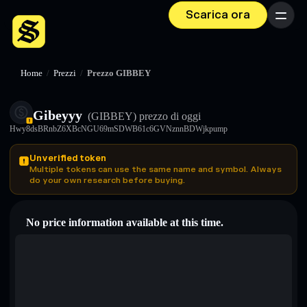
Scarica ora
Menu
Home
/
Prezzi
/
Prezzo GIBBEY
Gibeyyy
(GIBBEY)
prezzo di oggi
Hwy8dsBRnbZ6XBcNGU69mSDWB61c6GVNznnBDWjkpump
Unverified token
Multiple tokens can use the same name and symbol. Always
do your own research before buying.
No price information available at this time.