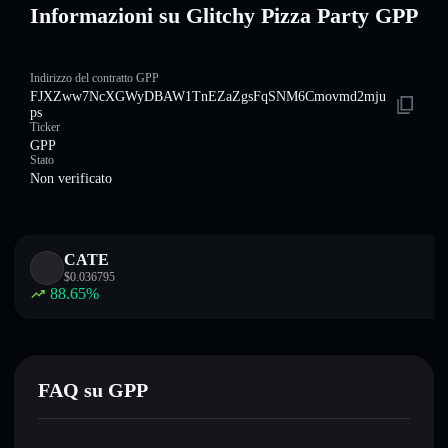
Informazioni su Glitchy Pizza Party GPP
Indirizzo del contratto GPP
FJXZww7NcXGWyDBAW1TnEZaZgsFqSNM6Cmovmd2mju
ps
Ticker
GPP
Stato
Non verificato
CATE
$
0.036795
88.65
%
FAQ su GPP