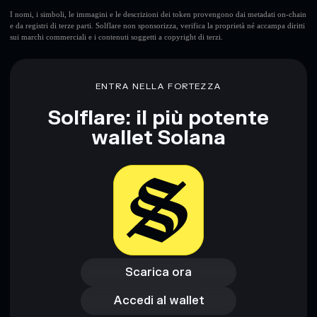
I nomi, i simboli, le immagini e le descrizioni dei token provengono dai metadati on-chain
e da registri di terze parti. Solflare non sponsorizza, verifica la proprietà né accampa diritti
sui marchi commerciali e i contenuti soggetti a copyright di terzi.
Disclaimer: Queste informazioni hanno esclusivamente scopi
formativi e non costituiscono una consulenza finanziaria.
Informati sempre autonomamente. Dati forniti da
ENTRA NELLA FORTEZZA
rugcheck.xyz.
Solflare: il più potente
wallet Solana
Scarica ora
Accedi al wallet
Scarica ora
Accedi al wallet