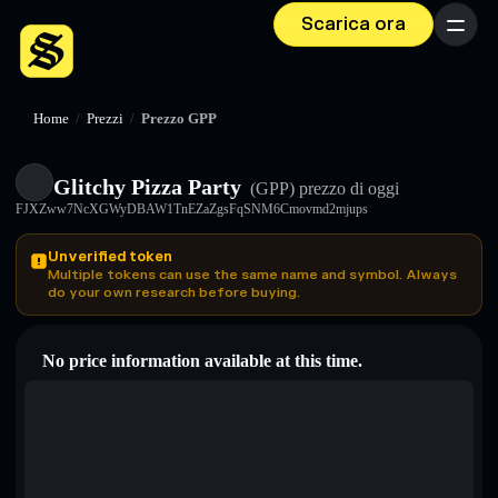
Scarica ora
Menu
Home
/
Prezzi
/
Prezzo GPP
Glitchy Pizza Party
(GPP)
prezzo di oggi
FJXZww7NcXGWyDBAW1TnEZaZgsFqSNM6Cmovmd2mjups
Unverified token
Multiple tokens can use the same name and symbol. Always
do your own research before buying.
No price information available at this time.