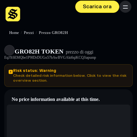
Scarica ora
Menu
Home
/
Prezzi
/
Prezzo GRO82H
GRO82H TOKEN
prezzo di oggi
EqJX6EMQbe1P9fDrDUGo57bAwBVGAkt6qiKCQJiapump
Risk status: Warning
Check detailed risk information below. Click to view the risk
overview section.
No price information available at this time.