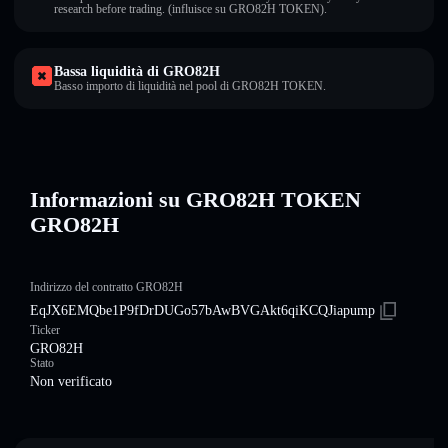
research before trading. (influisce su GRO82H TOKEN).
Bassa liquidità di GRO82H
Basso importo di liquidità nel pool di GRO82H TOKEN.
Informazioni su GRO82H TOKEN
GRO82H
Indirizzo del contratto GRO82H
EqJX6EMQbe1P9fDrDUGo57bAwBVGAkt6qiKCQJiapump
Ticker
GRO82H
Stato
Non verificato