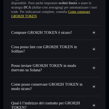
disponibile. Puoi anche impostare
ordini limite
o usare la
strategia
DCA
(dollar-cost averaging) per automatizzare i tuoi
trade. Per indicazioni complete, consulta
Come comprare
GRO82H TOKEN
.
Comprare GRO82H TOKEN è sicuro?
GRO82H TOKEN
non è verificato
Cosa posso fare con GRO82H TOKEN in
Solflare?
GRO82H TOKEN
wallet Solflare
Scambiare istantaneamente
— scambia GRO82H in
Posso inviare GRO82H TOKEN in modo
SOL, USDC o in migliaia di altri token Solana al prezzo
riservato su Solana?
migliore con il routing intelligente dell’ordine
Aggregatore di privacy
Impostare ordini limite
— automatizza i tuoi trade al
Come posso conservare GRO82H TOKEN in
prezzo desiderato di GRO82H
modo sicuro?
Usare il DCA
— applica la strategia dollar-cost average su
GRO82H nel tempo
GRO82H TOKEN
wallet non-custodial
Solflare
Inviare in modo riservato
— trasferisci GRO82H senza
Qual è l’indirizzo del contratto per GRO82H
collegare pubblicamente i wallet usando l’Aggregatore di
TOKEN?