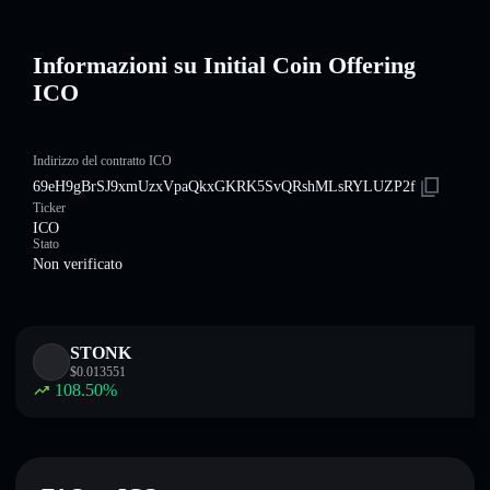
Informazioni su Initial Coin Offering
ICO
Indirizzo del contratto ICO
69eH9gBrSJ9xmUzxVpaQkxGKRK5SvQRshMLsRYLUZP2f
Ticker
ICO
Stato
Non verificato
STONK
$
0.013551
108.50
%