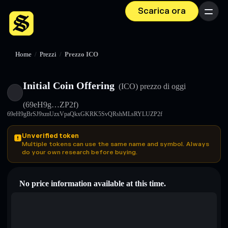
Scarica ora
Menu
Home
/
Prezzi
/
Prezzo ICO
Initial Coin Offering
(ICO)
prezzo di oggi
(69eH9g…ZP2f)
69eH9gBrSJ9xmUzxVpaQkxGKRK5SvQRshMLsRYLUZP2f
Unverified token
Multiple tokens can use the same name and symbol. Always
do your own research before buying.
No price information available at this time.